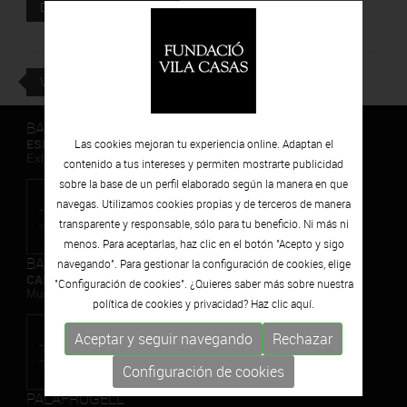
Documento adjunto
DESCARGAR
VOLVER
BARCELONA
ESPAIS VOLART
Las cookies mejoran tu experiencia online. Adaptan el
Exhibiciones temporales Arte Contemporáneo
contenido a tus intereses y permiten mostrarte publicidad
sobre la base de un perfil elaborado según la manera en que
navegas. Utilizamos cookies propias y de terceros de manera
transparente y responsable, sólo para tu beneficio. Ni más ni
menos. Para aceptarlas, haz clic en el botón "Acepto y sigo
BARCELONA
navegando". Para gestionar la configuración de cookies, elige
CAN FRAMIS
"Configuración de cookies". ¿Quieres saber más sobre nuestra
Museo de Pintura Contemporánea
política de cookies y privacidad? Haz clic
aquí.
Aceptar y seguir navegando
Rechazar
Configuración de cookies
PALAFRUGELL