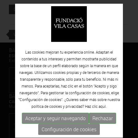
Documento adjunto
DESCARGAR
VOLVER
BARCELONA
Las cookies mejoran tu experiencia online. Adaptan el
ESPAIS VOLART
contenido a tus intereses y permiten mostrarte publicidad
Exhibiciones temporales Arte Contemporáneo
sobre la base de un perfil elaborado según la manera en que
navegas. Utilizamos cookies propias y de terceros de manera
transparente y responsable, sólo para tu beneficio. Ni más ni
menos. Para aceptarlas, haz clic en el botón "Acepto y sigo
navegando". Para gestionar la configuración de cookies, elige
BARCELONA
"Configuración de cookies". ¿Quieres saber más sobre nuestra
CAN FRAMIS
política de cookies y privacidad? Haz clic
aquí.
Museo de Pintura Contemporánea
Aceptar y seguir navegando
Rechazar
Configuración de cookies