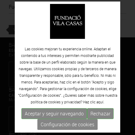
Fuente
:
Bonart
VOLVER
BARCELONA
Las cookies mejoran tu experiencia online. Adaptan el
ESPAIS VOLART
Exhibiciones temporales Arte Contemporáneo
contenido a tus intereses y permiten mostrarte publicidad
sobre la base de un perfil elaborado según la manera en que
navegas. Utilizamos cookies propias y de terceros de manera
transparente y responsable, sólo para tu beneficio. Ni más ni
menos. Para aceptarlas, haz clic en el botón "Acepto y sigo
BARCELONA
navegando". Para gestionar la configuración de cookies, elige
CAN FRAMIS
"Configuración de cookies". ¿Quieres saber más sobre nuestra
Museo de Pintura Contemporánea
política de cookies y privacidad? Haz clic
aquí.
Aceptar y seguir navegando
Rechazar
Configuración de cookies
PALAFRUGELL