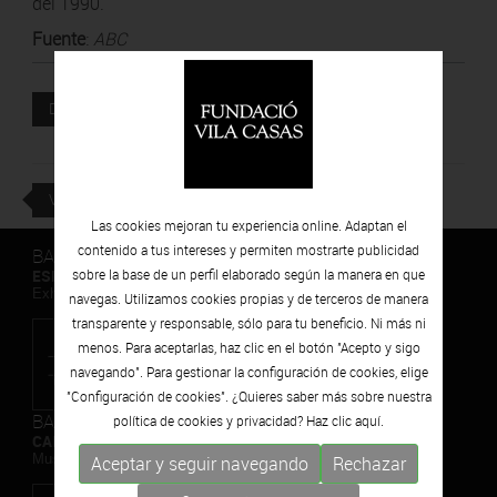
del 1990.
Fuente
:
ABC
Documento adjunto
DESCARGAR
VOLVER
Las cookies mejoran tu experiencia online. Adaptan el
contenido a tus intereses y permiten mostrarte publicidad
BARCELONA
ESPAIS VOLART
sobre la base de un perfil elaborado según la manera en que
Exhibiciones temporales Arte Contemporáneo
navegas. Utilizamos cookies propias y de terceros de manera
transparente y responsable, sólo para tu beneficio. Ni más ni
menos. Para aceptarlas, haz clic en el botón "Acepto y sigo
navegando". Para gestionar la configuración de cookies, elige
"Configuración de cookies". ¿Quieres saber más sobre nuestra
BARCELONA
política de cookies y privacidad? Haz clic
aquí.
CAN FRAMIS
Museo de Pintura Contemporánea
Aceptar y seguir navegando
Rechazar