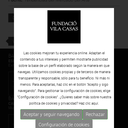
Documento adjunto
DESCARGAR
VOLVER
Las cookies mejoran tu experiencia online. Adaptan el
BARCELONA
contenido a tus intereses y permiten mostrarte publicidad
ESPAIS VOLART
Exhibiciones temporales Arte Contemporáneo
sobre la base de un perfil elaborado según la manera en que
navegas. Utilizamos cookies propias y de terceros de manera
transparente y responsable, sólo para tu beneficio. Ni más ni
menos. Para aceptarlas, haz clic en el botón "Acepto y sigo
navegando". Para gestionar la configuración de cookies, elige
"Configuración de cookies". ¿Quieres saber más sobre nuestra
BARCELONA
CAN FRAMIS
política de cookies y privacidad? Haz clic
aquí.
Museo de Pintura Contemporánea
Aceptar y seguir navegando
Rechazar
Configuración de cookies