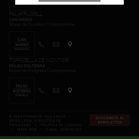
PALAFRUGELL
CAN MARIO
Museo de Escultura Contemporánea
TORROELLA DE MONTGRÍ
PALAU SOLTERRA
Museo de Fotografia Contemporánea
© 2023 FUNDACIÓ VILA CASAS *
SUSCRIBETE AL
AVISO LEGAL Y POLÍTICA DE
NEWSLETTER
PRIVACIDAD
*
POLÍTICA DE COOKIES
*
MAPA WEB
*
CANAL DENUNCIAS