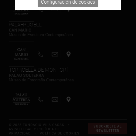
Configuración de cookies
PALAFRUGELL
CAN MARIO
Museo de Escultura Contemporánea
TORROELLA DE MONTGRÍ
PALAU SOLTERRA
Museo de Fotografia Contemporánea
© 2023 FUNDACIÓ VILA CASAS *
SUSCRIBETE AL
AVISO LEGAL Y POLÍTICA DE
NEWSLETTER
PRIVACIDAD
*
POLÍTICA DE COOKIES