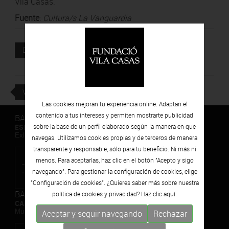
Vila Casas.
Fuente
:
Cultura/s La Vanguardia
Documento adjunto
DESCARGAR
VOLVER
Las cookies mejoran tu experiencia online. Adaptan el
contenido a tus intereses y permiten mostrarte publicidad
BARCELONA
ESPAIS VOLART
sobre la base de un perfil elaborado según la manera en que
Exhibiciones temporales Arte Contemporáneo
navegas. Utilizamos cookies propias y de terceros de manera
transparente y responsable, sólo para tu beneficio. Ni más ni
menos. Para aceptarlas, haz clic en el botón "Acepto y sigo
navegando". Para gestionar la configuración de cookies, elige
"Configuración de cookies". ¿Quieres saber más sobre nuestra
BARCELONA
política de cookies y privacidad? Haz clic
aquí.
CAN FRAMIS
Museo de Pintura Contemporánea
Aceptar y seguir navegando
Rechazar