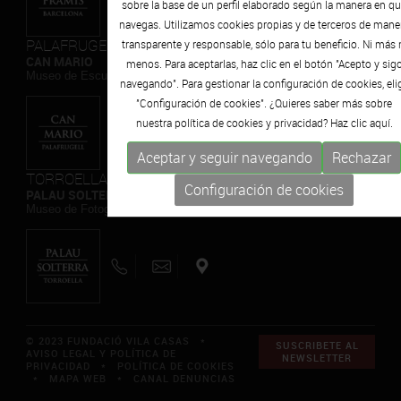
sobre la base de un perfil elaborado según la manera en q
navegas. Utilizamos cookies propias y de terceros de mane
PALAFRUGELL
transparente y responsable, sólo para tu beneficio. Ni más 
CAN MARIO
menos. Para aceptarlas, haz clic en el botón "Acepto y sig
Museo de Escultura Contemporánea
navegando". Para gestionar la configuración de cookies, eli
"Configuración de cookies". ¿Quieres saber más sobre
nuestra política de cookies y privacidad? Haz clic
aquí.
Aceptar y seguir navegando
Rechazar
TORROELLA DE MONTGRÍ
Configuración de cookies
PALAU SOLTERRA
Museo de Fotografia Contemporánea
© 2023 FUNDACIÓ VILA CASAS *
SUSCRIBETE AL
AVISO LEGAL Y POLÍTICA DE
NEWSLETTER
PRIVACIDAD
*
POLÍTICA DE COOKIES
*
MAPA WEB
*
CANAL DENUNCIAS