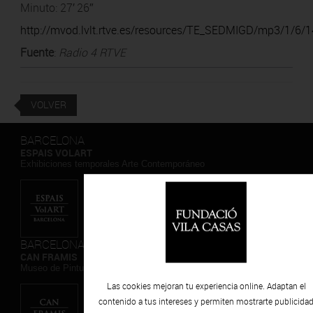
Minuto: 27′ 26″
http://mvod.lvlt.rtve.es/resources/TE_SEDMIGD/mp3/1/6
Fuente
:
Radio 4 RTVE
VOLVER
BARCELONA
ESPAIS VOLART
Exhibiciones temporales Arte Contemporáneo
BARCELONA
CAN FRAMIS
Museo de Pintura Contemporánea
Las cookies mejoran tu experiencia online. Adaptan el
contenido a tus intereses y permiten mostrarte publicida