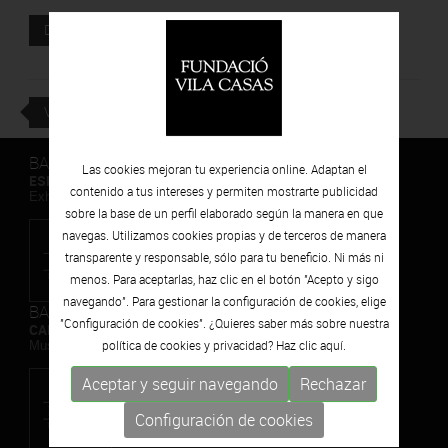
Documento adjunto
DESCARGAR
VOLVER
BARCELONA
Las cookies mejoran tu experiencia online. Adaptan el
ESPAIS VOLART
contenido a tus intereses y permiten mostrarte publicidad
Exhibiciones temporales Arte Contemporáneo
sobre la base de un perfil elaborado según la manera en que
navegas. Utilizamos cookies propias y de terceros de manera
transparente y responsable, sólo para tu beneficio. Ni más ni
menos. Para aceptarlas, haz clic en el botón "Acepto y sigo
navegando". Para gestionar la configuración de cookies, elige
BARCELONA
"Configuración de cookies". ¿Quieres saber más sobre nuestra
CAN FRAMIS
política de cookies y privacidad? Haz clic
aquí.
Museo de Pintura Contemporánea
Aceptar y seguir navegando
Rechazar
Configuración de cookies