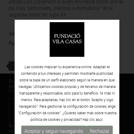
artista Luis Claramunt, a quien reivindica como uno de
los más "personales, intensos y dramáticos" de la
segunda mitad del siglo XX.
Ver noticia
Fuente
:
La Vanguardia
VOLVER
Las cookies mejoran tu experiencia online. Adaptan el
contenido a tus intereses y permiten mostrarte publicidad
BARCELONA
sobre la base de un perfil elaborado según la manera en que
ESPAIS VOLART
navegas. Utilizamos cookies propias y de terceros de manera
Exhibiciones temporales Arte Contemporáneo
transparente y responsable, sólo para tu beneficio. Ni más ni
menos. Para aceptarlas, haz clic en el botón "Acepto y sigo
navegando". Para gestionar la configuración de cookies, elige
"Configuración de cookies". ¿Quieres saber más sobre nuestra
política de cookies y privacidad? Haz clic
aquí.
BARCELONA
Aceptar y seguir navegando
Rechazar
CAN FRAMIS