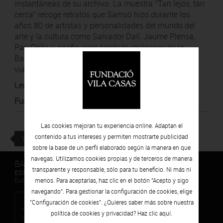
instantáneas de su archivo. La muestra “Tan lejos, tan
cerca” recoge retratos que Samsó hizo durante los
años 80 de artistas y personalidades del mundo del
arte y la cultura como Salvador Dalí, Jaume Plensa,
Pau Orilla u ocaña; pero también imágenes de la
Barcelona “niños” resurgidos del franquismo, de sus
viajes por el mundo y de paisajes.
Leer artículo
Fuente
:
Revista del Baix Empordà
Las cookies mejoran tu experiencia online. Adaptan el
contenido a tus intereses y permiten mostrarte publicidad
VOLVER
sobre la base de un perfil elaborado según la manera en que
navegas. Utilizamos cookies propias y de terceros de manera
BARCELONA
transparente y responsable, sólo para tu beneficio. Ni más ni
ESPAIS VOLART
menos. Para aceptarlas, haz clic en el botón "Acepto y sigo
Exhibiciones temporales Arte Contemporáneo
navegando". Para gestionar la configuración de cookies, elige
"Configuración de cookies". ¿Quieres saber más sobre nuestra
política de cookies y privacidad? Haz clic
aquí.