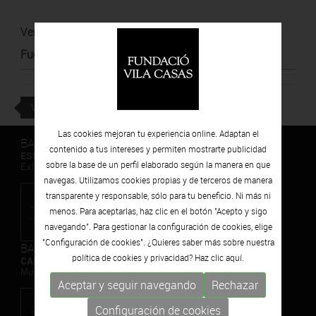
Ver noticia
Fuente
:
Diari de Girona
VOLVER
Las cookies mejoran tu experiencia online. Adaptan el
BARCELONA
contenido a tus intereses y permiten mostrarte publicidad
ESPAIS VOLART
sobre la base de un perfil elaborado según la manera en que
Exhibiciones temporales Arte Contemporáneo
navegas. Utilizamos cookies propias y de terceros de manera
transparente y responsable, sólo para tu beneficio. Ni más ni
menos. Para aceptarlas, haz clic en el botón "Acepto y sigo
navegando". Para gestionar la configuración de cookies, elige
"Configuración de cookies". ¿Quieres saber más sobre nuestra
BARCELONA
política de cookies y privacidad? Haz clic
aquí.
CAN FRAMIS
Museo de Pintura Contemporánea
Aceptar y seguir navegando
Rechazar
Configuración de cookies