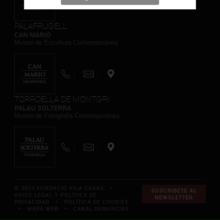
PALAFRUGELL
CAN MARIO
Museo de Escultura Contemporánea
TORROELLA DE MONTGRÍ
PALAU SOLTERRA
Museo de Fotografia Contemporánea
© 2023 FUNDACIÓ VILA CASAS *
SUSCRIBETE AL
AVISO LEGAL Y POLÍTICA DE
NEWSLETTER
PRIVACIDAD
*
POLÍTICA DE COOKIES
*
MAPA WEB
*
CANAL DENUNCIAS