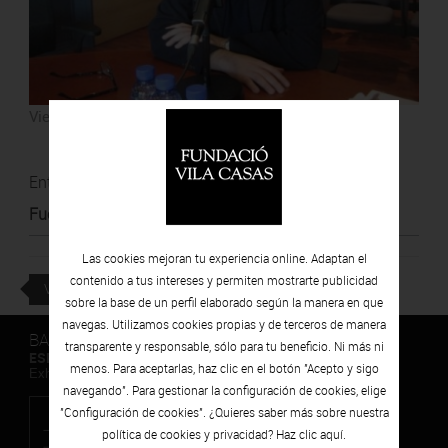
Viernes 17 | Enero
Entrevista de Jordi Basté a Perico Pastor.
Fuente
:
El Món a Rac1 (Rac1)
Las cookies mejoran tu experiencia online. Adaptan el
contenido a tus intereses y permiten mostrarte publicidad
VOLVER
sobre la base de un perfil elaborado según la manera en que
navegas. Utilizamos cookies propias y de terceros de manera
BARCELONA
transparente y responsable, sólo para tu beneficio. Ni más ni
ESPAIS VOLART
menos. Para aceptarlas, haz clic en el botón "Acepto y sigo
Exhibiciones temporales Arte Contemporáneo
navegando". Para gestionar la configuración de cookies, elige
"Configuración de cookies". ¿Quieres saber más sobre nuestra
política de cookies y privacidad? Haz clic
aquí.