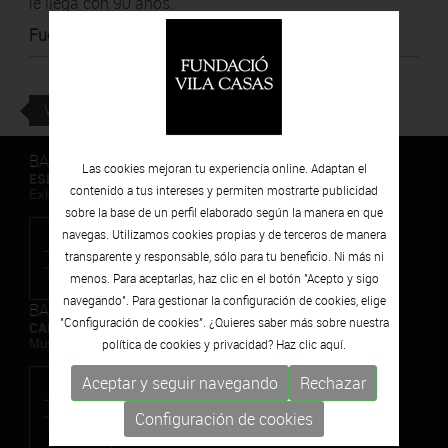
le llega con 90 años.
Fuente
:
Diari de Girona
VOLVER
BARCELONA
Las cookies mejoran tu experiencia online. Adaptan el
ESPAIS VOLART
contenido a tus intereses y permiten mostrarte publicidad
Exhibiciones temporales Arte Contemporáneo
sobre la base de un perfil elaborado según la manera en que
navegas. Utilizamos cookies propias y de terceros de manera
transparente y responsable, sólo para tu beneficio. Ni más ni
menos. Para aceptarlas, haz clic en el botón "Acepto y sigo
navegando". Para gestionar la configuración de cookies, elige
BARCELONA
"Configuración de cookies". ¿Quieres saber más sobre nuestra
CAN FRAMIS
Museo de Pintura Contemporánea
política de cookies y privacidad? Haz clic
aquí.
Aceptar y seguir navegando
Rechazar
Configuración de cookies