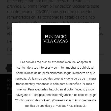
que competirán por un total de 80.000 euros en
premios. El primer premio Fundación Occidente tiene
una dotación de 25.000 euros y cuatro conciertos
remunerados en las temporadas estables de cinco
orquestas españolas. En segundo lugar, el premio
María Font de Carulla está dotado con 10.000 euros y
el tercer premio Fundación Vila Casas, con 6.000 euros.
Leer noticia
Fuente
:
Núvol
Las cookies mejoran tu experiencia online. Adaptan el
VOLVER
contenido a tus intereses y permiten mostrarte publicidad
sobre la base de un perfil elaborado según la manera en que
navegas. Utilizamos cookies propias y de terceros de manera
BARCELONA
transparente y responsable, sólo para tu beneficio. Ni más ni
ESPAIS VOLART
Exhibiciones temporales Arte Contemporáneo
menos. Para aceptarlas, haz clic en el botón "Acepto y sigo
navegando". Para gestionar la configuración de cookies, elige
"Configuración de cookies". ¿Quieres saber más sobre nuestra
política de cookies y privacidad? Haz clic
aquí.