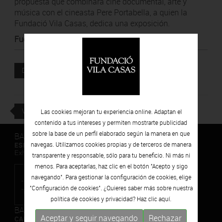
propuesta que combinará cine documental, arte y
música con el cineasta Pere Portabella, a quien la
Fundació Vila Casas, dedica una exposición.
Fuente
:
ABC
Documento adjunto
DESCARGAR
VOLVER
Las cookies mejoran tu experiencia online. Adaptan el
contenido a tus intereses y permiten mostrarte publicidad
sobre la base de un perfil elaborado según la manera en que
BARCELONA
ESPAIS VOLART
navegas. Utilizamos cookies propias y de terceros de manera
Exhibiciones temporales Arte Contemporáneo
transparente y responsable, sólo para tu beneficio. Ni más ni
menos. Para aceptarlas, haz clic en el botón "Acepto y sigo
navegando". Para gestionar la configuración de cookies, elige
"Configuración de cookies". ¿Quieres saber más sobre nuestra
política de cookies y privacidad? Haz clic
aquí.
BARCELONA
Aceptar y seguir navegando
Rechazar
CAN FRAMIS