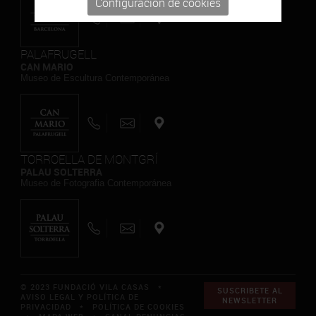
Configuración de cookies
PALAFRUGELL
CAN MARIO
Museo de Escultura Contemporánea
TORROELLA DE MONTGRÍ
PALAU SOLTERRA
Museo de Fotografia Contemporánea
© 2023 FUNDACIÓ VILA CASAS *
SUSCRIBETE AL
AVISO LEGAL Y POLÍTICA DE
NEWSLETTER
PRIVACIDAD
*
POLÍTICA DE COOKIES