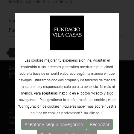
tendrá lugar del 4 al 14 de julio.
Ver noticia
Fuente
:
Clínic Barcelona
VOLVER
Las cookies mejoran tu experiencia online. Adaptan el
BARCELONA
contenido a tus intereses y permiten mostrarte publicidad
ESPAIS VOLART
sobre la base de un perfil elaborado según la manera en que
Exhibiciones temporales Arte Contemporáneo
navegas. Utilizamos cookies propias y de terceros de manera
transparente y responsable, sólo para tu beneficio. Ni más ni
menos. Para aceptarlas, haz clic en el botón "Acepto y sigo
navegando". Para gestionar la configuración de cookies, elige
"Configuración de cookies". ¿Quieres saber más sobre nuestra
BARCELONA
política de cookies y privacidad? Haz clic
aquí.
CAN FRAMIS
Museo de Pintura Contemporánea
Aceptar y seguir navegando
Rechazar