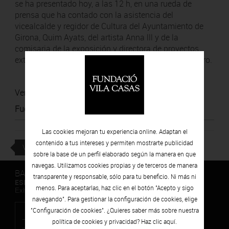
se ha presentado hoy, a las 12 h, en una rueda de
prensa que ha contado con la asistencia del
vicealcalde y regidor de Cultura del Ayuntamiento de
Girona, Quim Ayats, del artista Anna lll y de la
comisaria de la exposición y directora de proyectos
externos de la Fundación Vila Casas, Natàlia Chocarro.
Ver noticia
Fuente
:
La Noción
Las cookies mejoran tu experiencia online. Adaptan el
contenido a tus intereses y permiten mostrarte publicidad
VOLVER
sobre la base de un perfil elaborado según la manera en que
navegas. Utilizamos cookies propias y de terceros de manera
BARCELONA
transparente y responsable, sólo para tu beneficio. Ni más ni
ESPAIS VOLART
menos. Para aceptarlas, haz clic en el botón "Acepto y sigo
Exhibiciones temporales Arte Contemporáneo
navegando". Para gestionar la configuración de cookies, elige
"Configuración de cookies". ¿Quieres saber más sobre nuestra
política de cookies y privacidad? Haz clic
aquí.