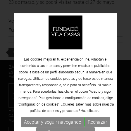
23 de marzo, y se podrá visitar hasta el 27 de mayo.
Ver noticia
Fuente
:
Ajuntament de Girona
VOLVER
Las cookies mejoran tu experiencia online. Adaptan el
contenido a tus intereses y permiten mostrarte publicidad
BARCELONA
ESPAIS VOLART
sobre la base de un perfil elaborado según la manera en que
Exhibiciones temporales Arte Contemporáneo
navegas. Utilizamos cookies propias y de terceros de manera
transparente y responsable, sólo para tu beneficio. Ni más ni
menos. Para aceptarlas, haz clic en el botón "Acepto y sigo
navegando". Para gestionar la configuración de cookies, elige
"Configuración de cookies". ¿Quieres saber más sobre nuestra
BARCELONA
política de cookies y privacidad? Haz clic
aquí.
CAN FRAMIS
Museo de Pintura Contemporánea
Aceptar y seguir navegando
Rechazar