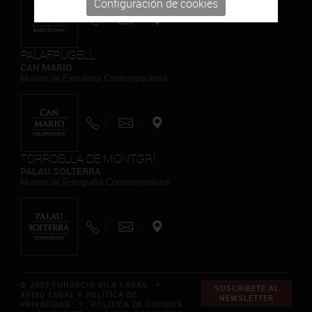
Configuración de cookies
PALAFRUGELL
CAN MARIO
Museo de Escultura Contemporánea
TORROELLA DE MONTGRÍ
PALAU SOLTERRA
Museo de Fotografia Contemporánea
© 2023 FUNDACIÓ VILA CASAS *
SUSCRIBETE AL
AVISO LEGAL Y POLÍTICA DE
NEWSLETTER
PRIVACIDAD
*
POLÍTICA DE COOKIES