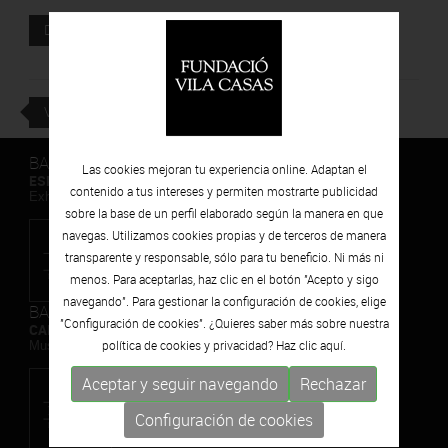
Documento adjunto
DESCARGAR
VOLVER
BARCELONA
Las cookies mejoran tu experiencia online. Adaptan el
ESPAIS VOLART
contenido a tus intereses y permiten mostrarte publicidad
Exhibiciones temporales Arte Contemporáneo
sobre la base de un perfil elaborado según la manera en que
navegas. Utilizamos cookies propias y de terceros de manera
transparente y responsable, sólo para tu beneficio. Ni más ni
menos. Para aceptarlas, haz clic en el botón "Acepto y sigo
navegando". Para gestionar la configuración de cookies, elige
BARCELONA
"Configuración de cookies". ¿Quieres saber más sobre nuestra
CAN FRAMIS
política de cookies y privacidad? Haz clic
aquí.
Museo de Pintura Contemporánea
Aceptar y seguir navegando
Rechazar
Configuración de cookies