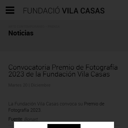
ARTE CONTEMPORÁNEO - PRENSA
Noticias
Convocatoria Premio de Fotografía
2023 de la Fundación Vila Casas
Martes 20 | Diciembre
La Fundación Vila Casas convoca su
Premio de
Fotografía 2023.
Fuente
:
Bonart