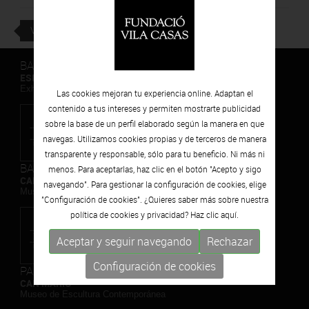
VOLVER
BARCELONA
ESPAIS VOLART
Exhibiciones temporales Arte Contemporáneo
Las cookies mejoran tu experiencia online. Adaptan el
contenido a tus intereses y permiten mostrarte publicidad
sobre la base de un perfil elaborado según la manera en que
navegas. Utilizamos cookies propias y de terceros de manera
transparente y responsable, sólo para tu beneficio. Ni más ni
BARCELONA
menos. Para aceptarlas, haz clic en el botón "Acepto y sigo
CAN FRAMIS
navegando". Para gestionar la configuración de cookies, elige
Museo de Pintura Contemporánea
"Configuración de cookies". ¿Quieres saber más sobre nuestra
política de cookies y privacidad? Haz clic
aquí.
Aceptar y seguir navegando
Rechazar
Configuración de cookies
PALAFRUGELL
CAN MARIO
Museo de Escultura Contemporánea