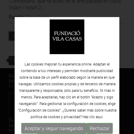
"Connexions" que se pudo ver el año pasado en Espai
Volart i Volart 2.
Fuente
:
Diari Segre
Documento adjunto
DESCARGAR
VOLVER
Las cookies mejoran tu experiencia online. Adaptan el
contenido a tus intereses y permiten mostrarte publicidad
BARCELONA
sobre la base de un perfil elaborado según la manera en que
ESPAIS VOLART
navegas. Utilizamos cookies propias y de terceros de manera
Exhibiciones temporales Arte Contemporáneo
transparente y responsable, sólo para tu beneficio. Ni más ni
menos. Para aceptarlas, haz clic en el botón "Acepto y sigo
navegando". Para gestionar la configuración de cookies, elige
"Configuración de cookies". ¿Quieres saber más sobre nuestra
política de cookies y privacidad? Haz clic
aquí.
BARCELONA
CAN FRAMIS
Aceptar y seguir navegando
Rechazar
Museo de Pintura Contemporánea