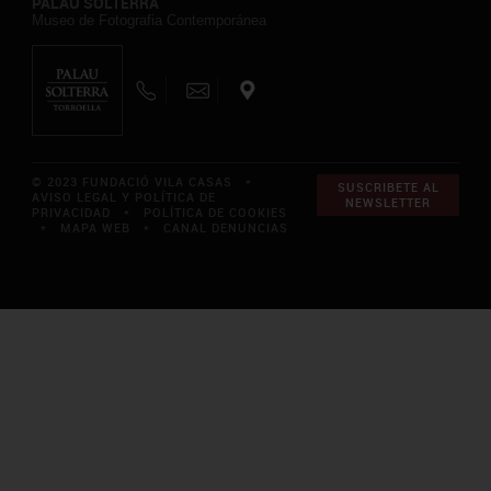
PALAU SOLTERRA
Museo de Fotografia Contemporánea
© 2023 FUNDACIÓ VILA CASAS *
SUSCRIBETE AL
AVISO LEGAL Y POLÍTICA DE
NEWSLETTER
PRIVACIDAD
*
POLÍTICA DE COOKIES
*
MAPA WEB
*
CANAL DENUNCIAS