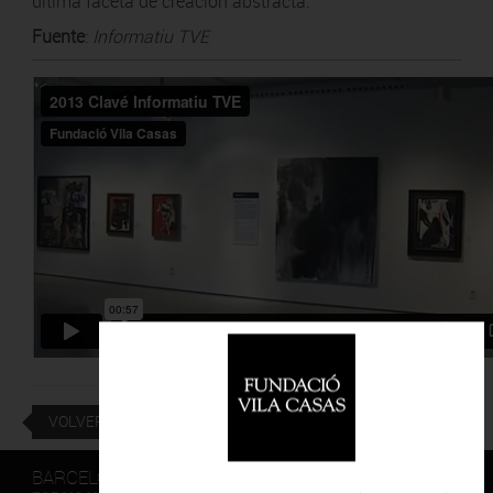
última faceta de creación abstracta.
Fuente
:
Informatiu TVE
VOLVER
BARCELONA