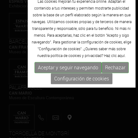
ESPAIS VOLART
Las cookies mejoran tu experiencia online. Adaptan el
Exhibiciones temporales Arte Contemporáneo
contenido a tus intereses y permiten mostrarte publicidad
sobre la base de un perfil elaborado según la manera en que
navegas. Utilizamos cookies propias y de terceros de manera
transparente y responsable, sólo para tu beneficio. Ni más ni
menos. Para aceptarlas, haz clic en el botón "Acepto y sigo
BARCELONA
navegando". Para gestionar la configuración de cookies, elige
CAN FRAMIS
"Configuración de cookies". ¿Quieres saber más sobre
Museo de Pintura Contemporánea
nuestra política de cookies y privacidad? Haz clic
aquí.
Aceptar y seguir navegando
Rechazar
Configuración de cookies
PALAFRUGELL
CAN MARIO
Museo de Escultura Contemporánea
TORROELLA DE MONTGRÍ