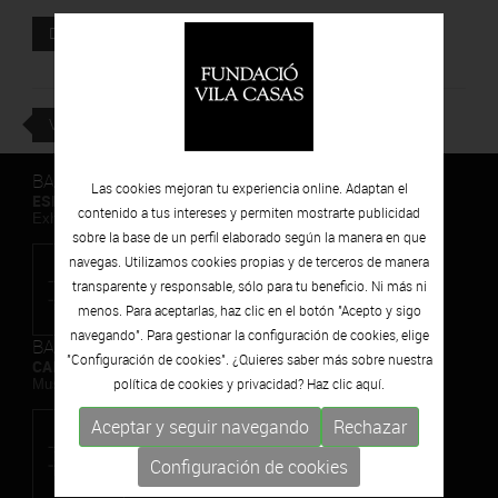
Documento adjunto
DESCARGAR
VOLVER
BARCELONA
Las cookies mejoran tu experiencia online. Adaptan el
ESPAIS VOLART
contenido a tus intereses y permiten mostrarte publicidad
Exhibiciones temporales Arte Contemporáneo
sobre la base de un perfil elaborado según la manera en que
navegas. Utilizamos cookies propias y de terceros de manera
transparente y responsable, sólo para tu beneficio. Ni más ni
menos. Para aceptarlas, haz clic en el botón "Acepto y sigo
navegando". Para gestionar la configuración de cookies, elige
BARCELONA
"Configuración de cookies". ¿Quieres saber más sobre nuestra
CAN FRAMIS
política de cookies y privacidad? Haz clic
aquí.
Museo de Pintura Contemporánea
Aceptar y seguir navegando
Rechazar
Configuración de cookies