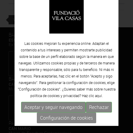
VOLVER
BARCELONA
ESPAIS VOLART
Las cookies mejoran tu experiencia online. Adaptan el
Exhibiciones temporales Arte Contemporáneo
contenido a tus intereses y permiten mostrarte publicidad
sobre la base de un perfil elaborado según la manera en que
navegas. Utilizamos cookies propias y de terceros de manera
transparente y responsable, sólo para tu beneficio. Ni más ni
menos. Para aceptarlas, haz clic en el botón "Acepto y sigo
BARCELONA
navegando". Para gestionar la configuración de cookies, elige
CAN FRAMIS
Museo de Pintura Contemporánea
"Configuración de cookies". ¿Quieres saber más sobre nuestra
política de cookies y privacidad? Haz clic
aquí.
Aceptar y seguir navegando
Rechazar
Configuración de cookies
PALAFRUGELL
CAN MARIO