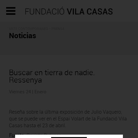
ARTE CONTEMPORÁNEO - PRENSA
Noticias
Buscar en tierra de nadie.
Ressenya
Viernes 24 | Enero
Reseña sobre la última exposición de Julio Vaquero,
que se puede ver en el Espai Volart de la Fundació Vila
Casas hasta el 23 de abril.
Fuente
:
Revista Butxaca