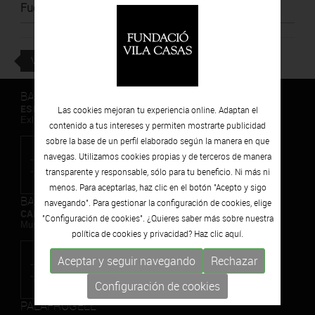
Fuente
:
No t´ho perdis
VOLVER
BARCELONA
ESPAIS VOLART
Las cookies mejoran tu experiencia online. Adaptan el
Exhibiciones temporales Arte Contemporáneo
contenido a tus intereses y permiten mostrarte publicidad
sobre la base de un perfil elaborado según la manera en que
navegas. Utilizamos cookies propias y de terceros de manera
transparente y responsable, sólo para tu beneficio. Ni más ni
menos. Para aceptarlas, haz clic en el botón "Acepto y sigo
BARCELONA
navegando". Para gestionar la configuración de cookies, elige
CAN FRAMIS
"Configuración de cookies". ¿Quieres saber más sobre nuestra
Museo de Pintura Contemporánea
política de cookies y privacidad? Haz clic
aquí.
Aceptar y seguir navegando
Rechazar
Configuración de cookies
PALAFRUGELL