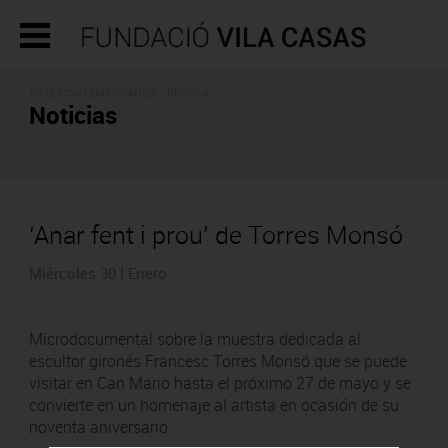
ARTE CONTEMPORÁNEO - PRENSA
Noticias
‘Anar fent i prou’ de Torres Monsó
Miércoles 30 | Enero
Microdocumental sobre la muestra dedicada al
escultor gironés Francesc Torres Monsó que se puede
visitar en Can Mario hasta el próximo 27 de mayo y se
convierte en un homenaje al artista en ocasión de su
noventa aniversario.