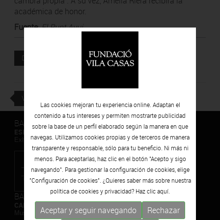
cambra pròpia". A su vez, Amèlia Riera recibirá la
académica de honor.
Fuente
:
El Punt Avui
Documento adjunto
DESCARGAR
VOLVER
Las cookies mejoran tu experiencia online. Adaptan el
contenido a tus intereses y permiten mostrarte publicidad
BARCELONA
sobre la base de un perfil elaborado según la manera en que
ESPAIS VOLART
navegas. Utilizamos cookies propias y de terceros de manera
Exhibiciones temporales Arte Contemporáneo
transparente y responsable, sólo para tu beneficio. Ni más ni
menos. Para aceptarlas, haz clic en el botón "Acepto y sigo
navegando". Para gestionar la configuración de cookies, elige
"Configuración de cookies". ¿Quieres saber más sobre nuestra
política de cookies y privacidad? Haz clic
aquí.
BARCELONA
CAN FRAMIS
Aceptar y seguir navegando
Rechazar
Museo de Pintura Contemporánea