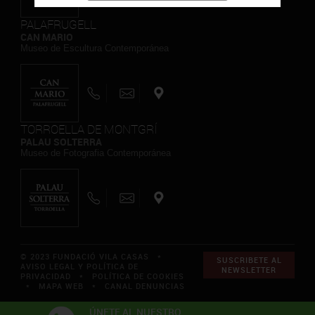
PALAFRUGELL
CAN MARIO
Museo de Escultura Contemporánea
TORROELLA DE MONTGRÍ
PALAU SOLTERRA
Museo de Fotografia Contemporánea
© 2023 FUNDACIÓ VILA CASAS *
SUSCRIBETE AL
AVISO LEGAL Y POLÍTICA DE
NEWSLETTER
PRIVACIDAD
*
POLÍTICA DE COOKIES
*
MAPA WEB
*
CANAL DENUNCIAS
ÚNETE AL NUESTRO