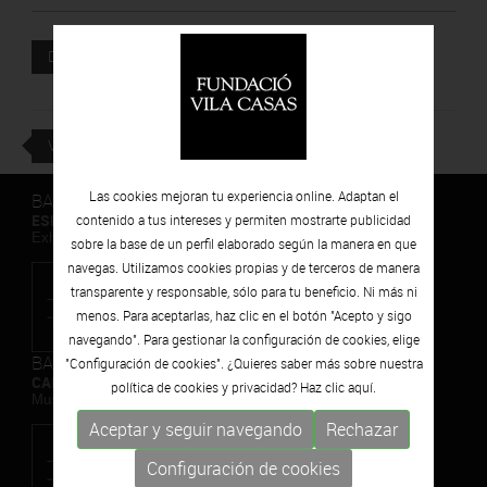
Documento adjunto
DESCARGAR
VOLVER
Las cookies mejoran tu experiencia online. Adaptan el
BARCELONA
ESPAIS VOLART
contenido a tus intereses y permiten mostrarte publicidad
Exhibiciones temporales Arte Contemporáneo
sobre la base de un perfil elaborado según la manera en que
navegas. Utilizamos cookies propias y de terceros de manera
transparente y responsable, sólo para tu beneficio. Ni más ni
menos. Para aceptarlas, haz clic en el botón "Acepto y sigo
navegando". Para gestionar la configuración de cookies, elige
BARCELONA
"Configuración de cookies". ¿Quieres saber más sobre nuestra
CAN FRAMIS
política de cookies y privacidad? Haz clic
aquí.
Museo de Pintura Contemporánea
Aceptar y seguir navegando
Rechazar
Configuración de cookies