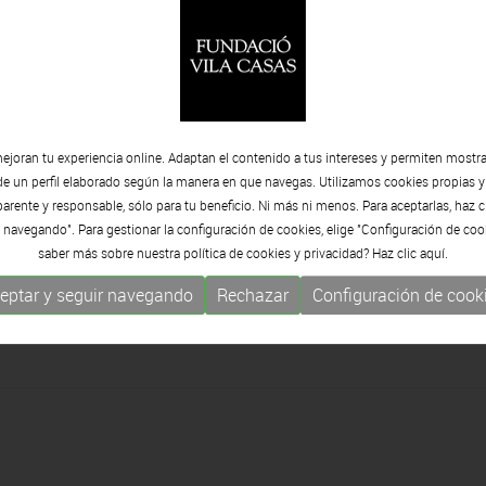
Día y hora:
Último sábado de cada mes a las 19 h en horario d
de invierno (16 septiembre-14 junio). Consultar el apartado 
Lugar:
Hall de entrada de Can Mario.
MÁS INFORMACIÓN Y RESERVAS:
ejoran tu experiencia online. Adaptan el contenido a tus intereses y permiten mostra
de un perfil elaborado según la manera en que navegas. Utilizamos cookies propias y
rente y responsable, sólo para tu beneficio. Ni más ni menos. Para aceptarlas, haz c
 navegando". Para gestionar la configuración de cookies, elige "Configuración de coo
saber más sobre nuestra política de cookies y privacidad? Haz clic
aquí.
email
eptar y seguir navegando
Rechazar
Configuración de cook