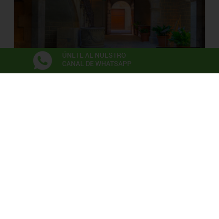
ÚNETE AL NUESTRO
CANAL DE WHATSAPP
PALAU SOLTERRA
Museo de Fotografia Contemporánea
Exposiciones
Anna Irina Russell
Neix en l’aire la primera flor
06/06/2026 - 22/11/2026