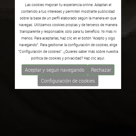
Las cookies mejoran tu experiencia online. Adaptan el
contenido a tus intereses y permiten mostrarte publicidad
sobre la base de un perfil elaborado según la manera en que
navegas. Utilizamos cookies propias y de terceros de manera
transparente y responsable, sólo para tu beneficio. Ni más ni
menos. Para aceptarlas, haz clic en el botón "Acepto y sigo
navegando". Para gestionar la configuración de cookies, elige
"Configuración de cookies". ¿Quieres saber más sobre nuestra
política de cookies y privacidad? Haz clic
aquí.
Aceptar y seguir navegando
Rechazar
Configuración de cookies