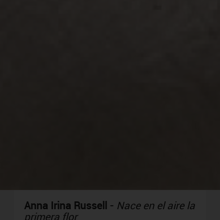
Anna Irina Russell
-
Nace en el aire la
primera flor