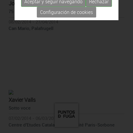
Aceptar y seguir navegando
Rechazar
Jordi Cané Calvet
75 fòssils a la memòria
Configuración de cookies
08/02/2014 - 27/04/2014
Can Mario, Palafrugell
Xavier Valls
Sotto voce
07/02/2014 - 06/03/2014
Centre d'Etudes Catalanes Université Paris-Sorbone