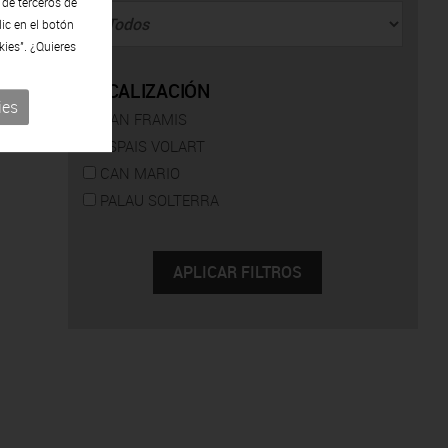
 de terceros de
lic en el botón
kies". ¿Quieres
o de
LOCALIZACIÓN
que
ies
CAN FRAMIS
ESPAIS VOLART
CAN MARIO
PALAU SOLTERRA