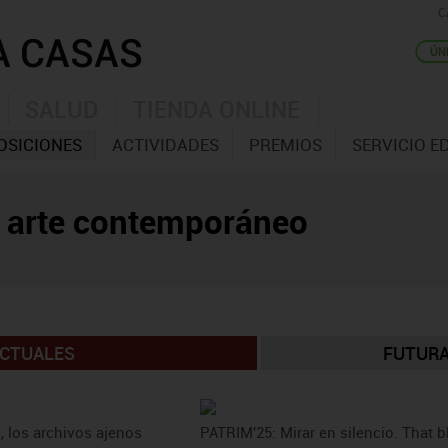
C
SALUD
TIENDA ONLINE
OSICIONES
ACTIVIDADES
PREMIOS
SERVICIO E
e arte contemporáneo
CTUALES
FUTUR
, los archivos ajenos
PATRIM'25: Mirar en silencio. That b