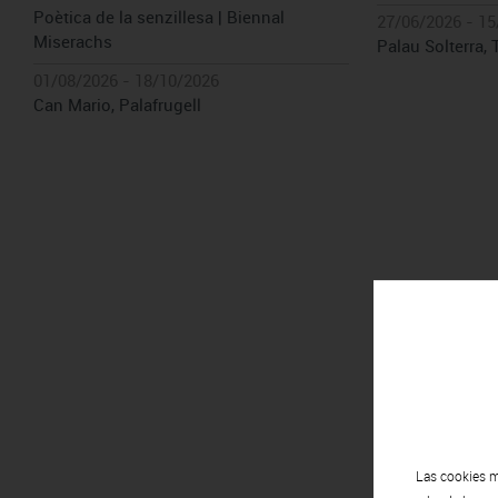
Poètica de la senzillesa | Biennal
27/06/2026 - 15
Miserachs
Palau Solterra, 
01/08/2026 - 18/10/2026
Can Mario, Palafrugell
Las cookies m