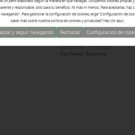
de un perfil elaborado según la manera en que navegas. Utilizamos cookies propias y
rente y responsable, sólo para tu beneficio. Ni más ni menos. Para aceptarlas, haz c
Lúa Coderch
, sempre el mar
 navegando". Para gestionar la configuración de cookies, elige "Configuración de coo
saber más sobre nuestra política de cookies y privacidad? Haz clic
aquí.
Señala un punto (fuera del perímetr
/05/2027
la sección de un árbol para indicar 
rcelona
eptar y seguir navegando
Rechazar
Configuración de cook
viene del futuro)
27/05/2026 - 11/10/2026
Can Framis, Barcelona