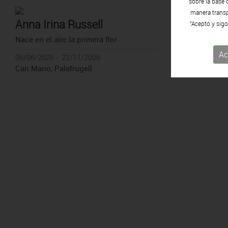
sobre la base 
manera transpa
Anna Irina Russell
ELISAVA: El mar
"Acepto y sigo
Nace en el aire la primera flor
04/06/2026 - 31
Can Framis, Ba
Ac
06/06/2026 - 22/11/2026
Can Mario, Palafrugell