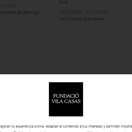
look
/11/2026
Torroella de Montgrí
16/06/2026 - 04/10/2026
Can Framis, Barcelona
ejoran tu experiencia online. Adaptan el contenido a tus intereses y permiten mostra