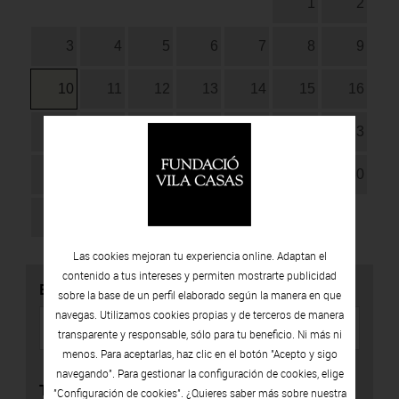
1
2
3
4
5
6
7
8
9
10
11
12
13
14
15
16
17
18
19
20
21
22
23
24
25
26
27
28
29
30
31
Las cookies mejoran tu experiencia online. Adaptan el
contenido a tus intereses y permiten mostrarte publicidad
BUSCADOR
sobre la base de un perfil elaborado según la manera en que
navegas. Utilizamos cookies propias y de terceros de manera
transparente y responsable, sólo para tu beneficio. Ni más ni
menos. Para aceptarlas, haz clic en el botón "Acepto y sigo
navegando". Para gestionar la configuración de cookies, elige
TIPO
"Configuración de cookies". ¿Quieres saber más sobre nuestra