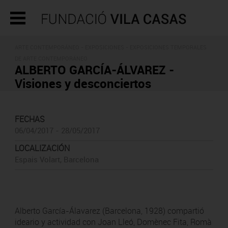
ARTE CONTEMPORÁNEO -
EXPOSICIONES
- EXPOSICIONES TEMPORALES
DE ARTE CONTEMPORÁNEO
ALBERTO GARCÍA-ÁLVAREZ -
Visiones y desconciertos
FECHAS
06/04/2017 - 28/05/2017
LOCALIZACIÓN
Espais Volart, Barcelona
Alberto García-Álavarez (Barcelona, 1928) compartió
ideario y actividad con Joan Lleó, Domènec Fita, Romà