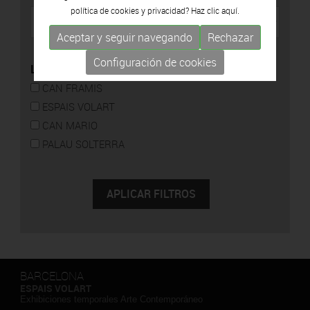
política de cookies y privacidad? Haz clic
aquí.
Aceptar y seguir navegando
Rechazar
Configuración de cookies
LOCALIZACIÓN
CAN FRAMIS
ESPAIS VOLART
CAN MARIO
PALAU SOLTERRA
BARCELONA
ESPAIS VOLART
Exhibiciones temporales Arte Contemporáneo