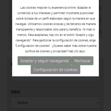
Las cookies mejoran tu experiencia online. Adaptan el
10
11
12
13
14
15
16
contenido a tus intereses y permiten mostrarte publicidad
sobre la base de un perfil elaborado según la manera en que
17
18
19
20
21
22
23
navegas. Utilizamos cookies propias y de terceros de manera
transparente y responsable, sólo para tu beneficio. Ni más ni
24
25
26
27
28
29
30
menos. Para aceptarlas, haz clic en el botón "Acepto y sigo
navegando". Para gestionar la configuración de cookies, elige
31
"Configuración de cookies". ¿Quieres saber más sobre nuestra
política de cookies y privacidad? Haz clic
aquí.
Aceptar y seguir navegando
Rechazar
BUSCADOR
Configuración de cookies
TIPO