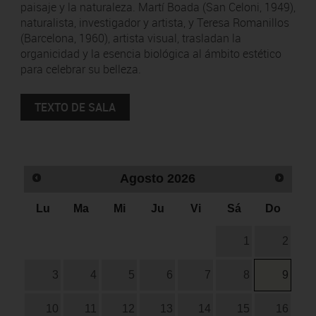
paisaje y la naturaleza. Martí Boada (San Celoni, 1949),
naturalista, investigador y artista, y Teresa Romanillos
(Barcelona, 1960), artista visual, trasladan la
organicidad y la esencia biológica al ámbito estético
para celebrar su belleza.
TEXTO DE SALA
Agosto
2026
Lu
Ma
Mi
Ju
Vi
Sá
Do
1
2
3
4
5
6
7
8
9
10
11
12
13
14
15
16