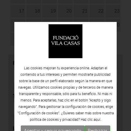
17
18
19
20
21
22
23
24
25
26
27
28
29
30
31
BUSCADOR
Las cookies mejoran tu experiencia online. Adaptan el
contenido a tus intereses y permiten mostrarte publicidad
sobre la base de un perfil elaborado según la manera en que
navegas. Utilizamos cookies propias y de terceros de manera
transparente y responsable, sólo para tu beneficio. Ni más ni
TIPO
menos. Para aceptarlas, haz clic en el botón "Acepto y sigo
navegando". Para gestionar la configuración de cookies, elige
"Configuración de cookies". ¿Quieres saber más sobre nuestra
política de cookies y privacidad? Haz clic
aquí.
LOCALIZACIÓN
Aceptar y seguir navegando
Rechazar