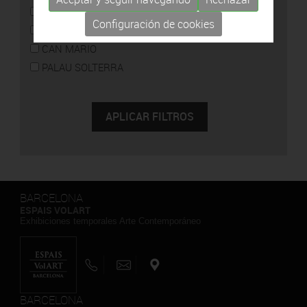
CAN FRAMIS
Configuración de cookies
ESPAIS VOLART
CAN MARIO
PALAU SOLTERRA
BARCELONA
ESPAIS VOLART
Exhibiciones temporales Arte Contemporáneo
BARCELONA