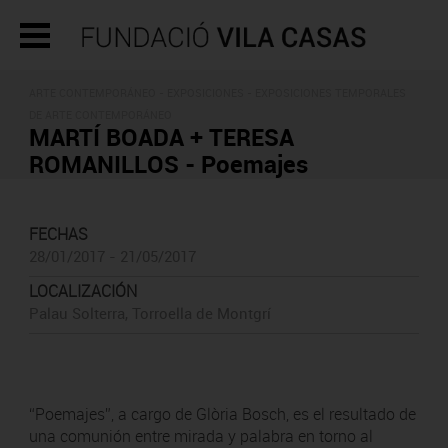
ARTE CONTEMPORÁNEO -
EXPOSICIONES
- EXPOSICIONES TEMPORALES
DE ARTE CONTEMPORÁNEO
MARTÍ BOADA + TERESA
ROMANILLOS - Poemajes
FECHAS
28/01/2017 - 21/05/2017
LOCALIZACIÓN
Palau Solterra, Torroella de Montgrí
“Poemajes”, a cargo de Glòria Bosch, es el resultado de
una comunión entre mirada y palabra en torno al