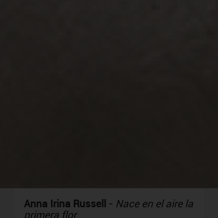
Anna Irina Russell
-
Nace en el aire la
primera flor