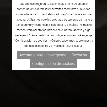
Las cookies mejoran tu experiencia online. Adaptan el
contenido a tus intereses y permiten mostrarte publicidad
sobre la base de un perfil elaborado según la manera en que
navegas. Utilizamos cookies propias y de terceros de manera
transparente y responsable, sólo para tu beneficio. Ni más ni
menos. Para aceptarlas, haz clic en el botón "Acepto y sigo
navegando". Para gestionar la configuración de cookies, elige
"Configuración de cookies". ¿Quieres saber más sobre nuestra
política de cookies y privacidad? Haz clic
aquí.
Aceptar y seguir navegando
Rechazar
Configuración de cookies