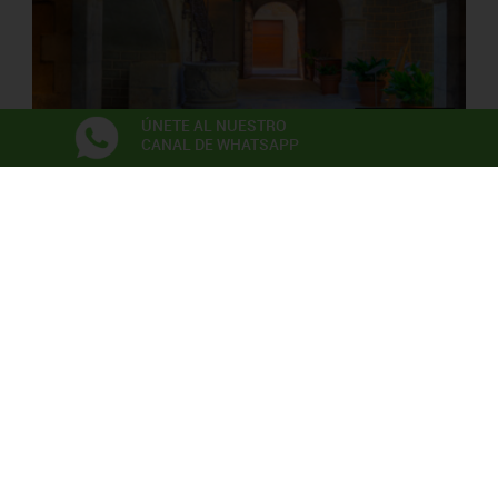
ÚNETE AL NUESTRO
CANAL DE WHATSAPP
PALAU SOLTERRA
Museo de Fotografia Contemporánea
Exposiciones
Anna Irina Russell
Neix en l’aire la primera flor
06/06/2026 - 22/11/2026