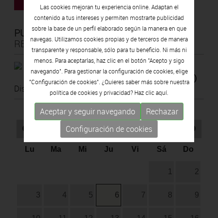
COMPRA ENTRADAS
Las cookies mejoran tu experiencia online. Adaptan el
contenido a tus intereses y permiten mostrarte publicidad
sobre la base de un perfil elaborado según la manera en que
PUBLICACIONES
navegas. Utilizamos cookies propias y de terceros de manera
RELACIONADAS
transparente y responsable, sólo para tu beneficio. Ni más ni
menos. Para aceptarlas, haz clic en el botón "Acepto y sigo
2023
navegando". Para gestionar la configuración de cookies, elige
Mar de fondo, Artistas del Empordà (2)
"Configuración de cookies". ¿Quieres saber más sobre nuestra
Disponible online
política de cookies y privacidad? Haz clic
aquí.
Aceptar y seguir navegando
Rechazar
Configuración de cookies
Agosto
2026
Lu
Ma
Mi
Ju
Vi
Sá
Do
1
2
3
4
5
6
7
8
9