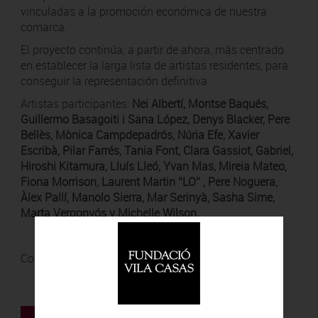
vinculadas a la promoción económica de nuestra
comarca.
El proyecto continúa, a partir de ahora, más centrado
en establecer la larga lista de artistas residentes, para
conseguir la representación definitiva.
Artistas participantes:
Nei Albertí, Montse Baqués,
Guillermo Basagoiti i Sana López, Denys Blacker, Pere
Bellès, Mònica Campdepadrós, Núria Efe, Xavier
Escribà, Pilar Farrés, Tania Font, Clara Gassiot, Gabriel,
Hiroshi Kitamura, Lluís Lleó, Yvan Mas, Mireia Mateo,
Fiona Morrison, Laurent Martin “LO” , Pere Noguera,
Àlex Pallí, Manolo Sierra, Mar Serinyà, Sasha Sime,
Marta Vergonyós y Michelle Wilson.
Comisario:
Toni Álvarez de Arana