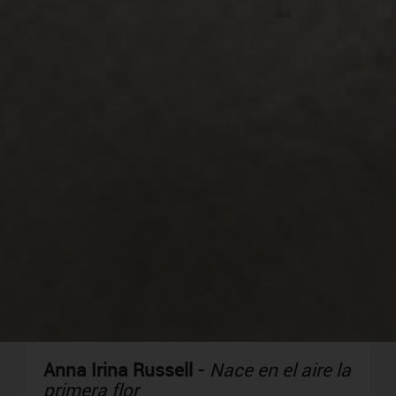
Anna Irina Russell
-
Nace en el aire la
primera flor