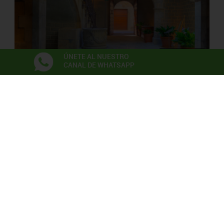
ÚNETE AL NUESTRO
CANAL DE WHATSAPP
PALAU SOLTERRA
Museo de Fotografia Contemporánea
Exposiciones
Anna Irina Russell
Neix en l’aire la primera flor
06/06/2026 - 22/11/2026