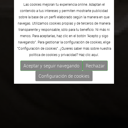
Las cookies mejoran tu experiencia online. Adaptan el
contenido a tus intereses y permiten mostrarte publicidad
sobre la base de un perfil elaborado según la manera en que
navegas. Utilizamos cookies propias y de terceros de manera
transparente y responsable, sólo para tu beneficio. Ni más ni
menos. Para aceptarlas, haz clic en el botón "Acepto y sigo
navegando". Para gestionar la configuración de cookies, elige
"Configuración de cookies". ¿Quieres saber más sobre nuestra
política de cookies y privacidad? Haz clic
aquí.
Aceptar y seguir navegando
Rechazar
Configuración de cookies