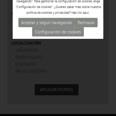
navegando". Para gestionar la configuración de cookies, elige
"Configuración de cookies". ¿Quieres saber más sobre nuestra
política de cookies y privacidad? Haz clic
aquí.
TIPO
Aceptar y seguir navegando
Rechazar
Configuración de cookies
LOCALIZACIÓN
CAN FRAMIS
ESPAIS VOLART
CAN MARIO
PALAU SOLTERRA