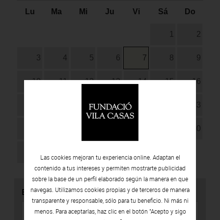
Lu
Ma
Mi
Ju
Vi
Sá
Do
1
2
3
4
5
6
7
8
9
10
11
12
13
14
15
16
17
18
19
20
21
22
23
24
25
26
27
28
29
30
31
Las cookies mejoran tu experiencia online. Adaptan el
contenido a tus intereses y permiten mostrarte publicidad
sobre la base de un perfil elaborado según la manera en que
navegas. Utilizamos cookies propias y de terceros de manera
BUSCADOR
transparente y responsable, sólo para tu beneficio. Ni más ni
menos. Para aceptarlas, haz clic en el botón "Acepto y sigo