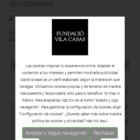
RELACIONADAS
2024
Carma Casulá, Al Natural
Carma Casulá
Disponible online
Agosto
2026
Las cookies mejoran tu experiencia online. Adaptan el
contenido a tus intereses y permiten mostrarte publicidad
Lu
Ma
Mi
Ju
Vi
Sá
Do
sobre la base de un perfil elaborado según la manera en que
navegas. Utilizamos cookies propias y de terceros de manera
1
2
transparente y responsable, sólo para tu beneficio. Ni más ni
menos. Para aceptarlas, haz clic en el botón "Acepto y sigo
navegando". Para gestionar la configuración de cookies, elige
3
4
5
6
7
8
9
"Configuración de cookies". ¿Quieres saber más sobre nuestra
política de cookies y privacidad? Haz clic
aquí.
10
11
12
13
14
15
16
Aceptar y seguir navegando
Rechazar
17
18
19
20
21
22
23