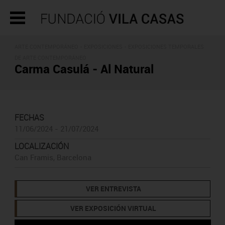
ARTE CONTEMPORÁNEO -
EXPOSICIONES
- EXPOSICIONES TEMPORALES
DE ARTE CONTEMPORÁNEO
Carma Casulá - Al Natural
FECHAS
11/06/2024 - 21/07/2024
LOCALIZACIÓN
Can Framis, Barcelona
VER ENTREVISTA
VER EXPOSICIÓN VIRTUAL