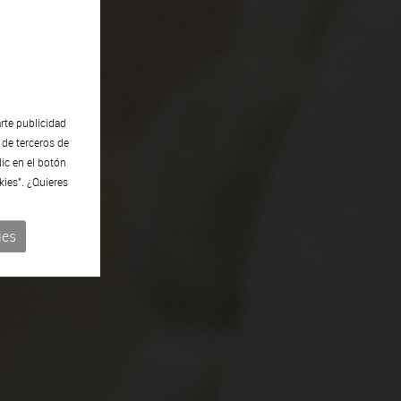
rte publicidad
 de terceros de
lic en el botón
kies". ¿Quieres
ies