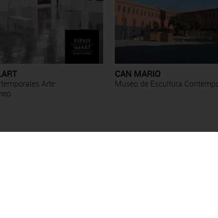
LART
CAN MARIO
 temporales Arte
Museo de Escultura Contemp
neo
Exposiciones
Esther Boix