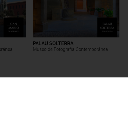
PALAU SOLTERRA
oránea
Museo de Fotografia Contemporánea
Antoni Forcada