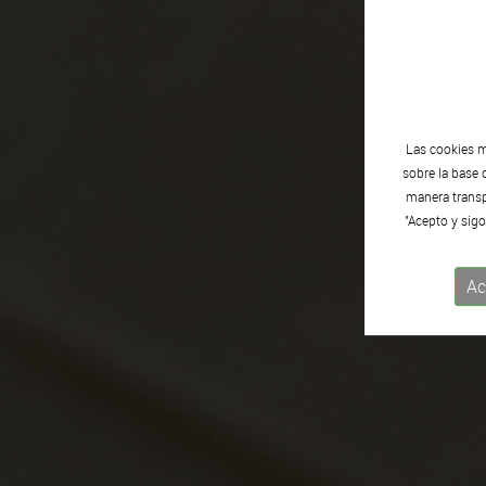
Las cookies m
sobre la base 
manera transpa
"Acepto y sigo
Ac