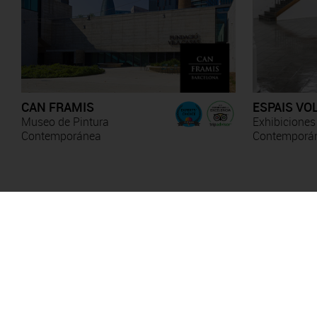
CAN FRAMIS
ESPAIS VO
Museo de Pintura
Exhibiciones
Contemporánea
Contemporá
Anna Irina Russell