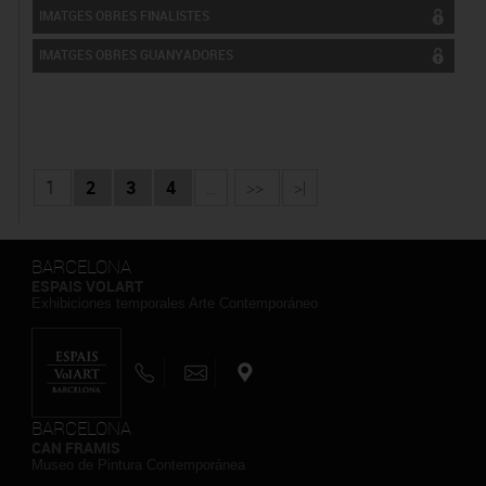
IMATGES OBRES FINALISTES
IMATGES OBRES GUANYADORES
1
2
3
4
...
>>
>|
BARCELONA
ESPAIS VOLART
Exhibiciones temporales Arte Contemporáneo
BARCELONA
CAN FRAMIS
Museo de Pintura Contemporánea