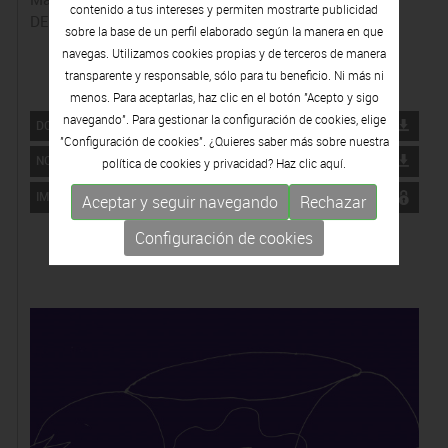
contenido a tus intereses y permiten mostrarte publicidad
DEPARTAMENT DE PREMSA
sobre la base de un perfil elaborado según la manera en que
navegas. Utilizamos cookies propias y de terceros de manera
transparente y responsable, sólo para tu beneficio. Ni más ni
menos. Para aceptarlas, haz clic en el botón "Acepto y sigo
navegando". Para gestionar la configuración de cookies, elige
DOSIER DE PRENSA
"Configuración de cookies". ¿Quieres saber más sobre nuestra
NOTA DE PRENSA
política de cookies y privacidad? Haz clic
aquí.
IMÁGENES
Aceptar y seguir navegando
Rechazar
Configuración de cookies