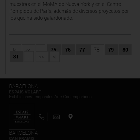
muestras en el MoMA de Nueva York y en el Centre
Pompidou de París, además de diversos proyectos por
los que ha sido galardonado.
|<
<<
...
75
76
77
78
79
80
81
...
>>
>|
BARCELONA
ESPAIS VOLART
Exhibiciones temporales Arte Contemporáneo
BARCELONA
CAN FRAMIS