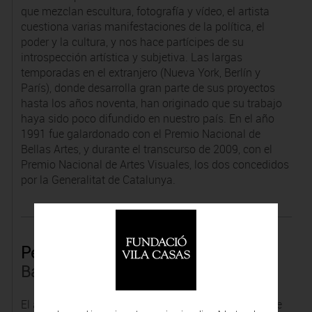
que mezclan escultura, fotografía y vídeo, el artista
cuestiona varias manifestaciones de la política, el
poder y la cultura, y nos hace partícipes de su
introspección artística y subjetiva. Las largas
temporadas en el extranjero (Nueva York, Berlín y
París), donde desarrolla gran parte de sus proyectos
hasta los años noventa, han originado que su trabajo
haya sido poco difundido en nuestro país. En el año
1991 fue galardonado con el Premio Nacional de
Bellas Artes, y durante el transcurso de 2009, con el
Premio Nacional de Artes Visuales, los dos concedidos
por la Generalitat de Catalunya.
Pele Torres
Barcelona, 1933 - 2015
El año 1947 empezó como aprendiz en los talleres de