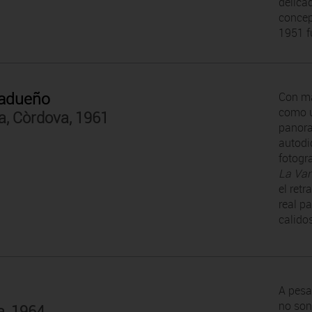
delica
concept
1951 f
adueño
Con má
como u
a, Còrdova, 1961
panora
autodi
fotogr
La Van
el ret
real p
calido
o
A pesa
no son
a, 1964