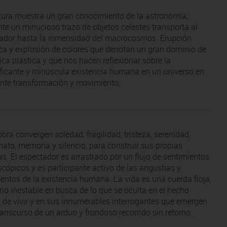
tura muestra un gran conocimiento de la astronomía;
te un minucioso trazo de objetos celestes transporta al
ador hasta la inmensidad del macrocosmos. Erupción
ca y explosión de colores que denotan un gran dominio de
ica plástica y que nos hacen reflexionar sobre la
ificante y minúscula existencia humana en un universo en
nte transformación y movimiento.
bra convergen soledad, fragilidad, tristeza, serenidad,
ato, memoria y silencio, para construir sus propias
ias. El espectador es arrastrado por un flujo de sentimientos
scópicos y es participante activo de las angustias y
ientos de la existencia humana. La vida es una cuerda floja,
brio inestable en busca de lo que se oculta en el hecho
de vivir y en sus innumerables interrogantes que emergen
transcurso de un arduo y frondoso recorrido sin retorno.