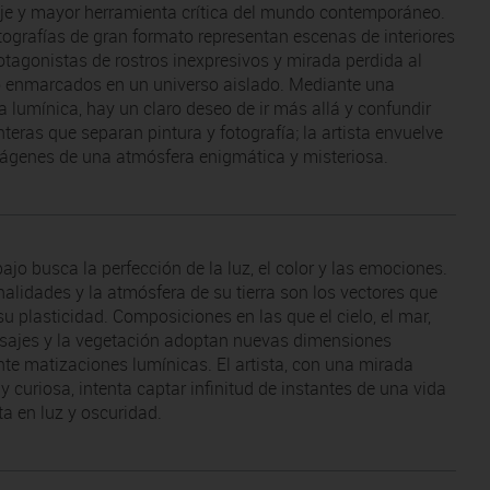
je y mayor herramienta crítica del mundo contemporáneo.
tografías de gran formato representan escenas de interiores
otagonistas de rostros inexpresivos y mirada perdida al
to enmarcados en un universo aislado. Mediante una
za lumínica, hay un claro deseo de ir más allá y confundir
nteras que separan pintura y fotografía; la artista envuelve
ágenes de una atmósfera enigmática y misteriosa.
ajo busca la perfección de la luz, el color y las emociones.
nalidades y la atmósfera de su tierra son los vectores que
su plasticidad. Composiciones en las que el cielo, el mar,
isajes y la vegetación adoptan nuevas dimensiones
te matizaciones lumínicas. El artista, con una mirada
y curiosa, intenta captar infinitud de instantes de una vida
ta en luz y oscuridad.