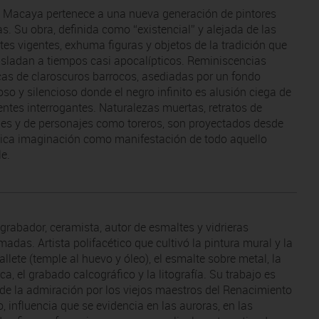
 Macaya pertenece a una nueva generación de pintores
as. Su obra, definida como “existencial” y alejada de las
ntes vigentes, exhuma figuras y objetos de la tradición que
asladan a tiempos casi apocalípticos. Reminiscencias
as de claroscuros barrocos, asediadas por un fondo
oso y silencioso donde el negro infinito es alusión ciega de
ntes interrogantes. Naturalezas muertas, retratos de
es y de personajes como toreros, son proyectados desde
nica imaginación como manifestación de todo aquello
le.
 grabador, ceramista, autor de esmaltes y vidrieras
adas. Artista polifacético que cultivó la pintura mural y la
llete (temple al huevo y óleo), el esmalte sobre metal, la
a, el grabado calcográfico y la litografía. Su trabajo es
o de la admiración por los viejos maestros del Renacimiento
o, influencia que se evidencia en las auroras, en las