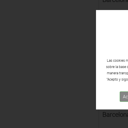
Miquel 
Sabadell,
2017
Las cookies m
sobre la base 
manera transpa
"Acepto y sigo
Ac
Anna Ma
Barcelon