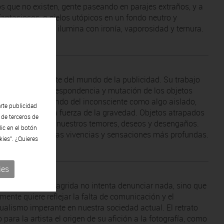
 que no existen, gente paseando en parajes extraños, y a
fantasiosos, o cielos utópicos en un fondo neutro y
co que el artista ilumina con ironía, vaporosidad y ternura.
dacta proveniente del mundo de la publicidad. Su trabajo
n torno de la correspondencia y mutación de los objetos
epresentar el mundo del inconsciente como algo aislado,
rte publicidad
o y que desafía la fuerza de la gravedad. Objetos atrapados
 de terceros de
tiempo, reflejo de nuestros temores, deseos y desengaños.
lic en el botón
initiva, de nuestras vivencias y sensaciones más profundas.
kies". ¿Quieres
ies
bajo de Anna Malagrida no intenta denunciar nada, sino que
mente quiere reflejar la falta de comunicación y el
dualismo imperante en nuestra sociedad actual. El retrato
 para la artista el origen de su afición a la fotografía, como