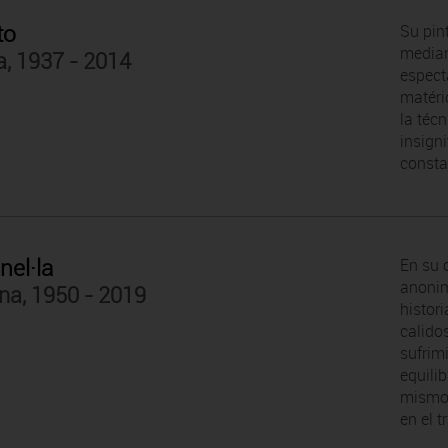
to
Su pin
median
a, 1937 - 2014
espect
matéri
la técn
insign
consta
el·la
En su o
anonim
ona, 1950 - 2019
histor
calido
sufrim
equili
mismo 
en el 