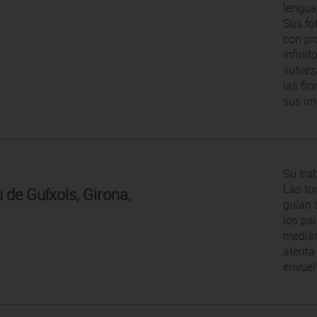
lengua
Sus fo
con pr
infini
sutile
las fro
sus im
Su trab
Las to
u de Guíxols, Girona,
guían 
los pa
median
atenta 
envuel