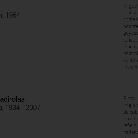
Miguel
realist
r, 1964
corrie
nos tr
goyesc
tenebr
emerge
animal
su iró
invisib
adirolas
Pintor,
emplom
a, 1934 - 2007
de caba
cerámic
reflej
italian