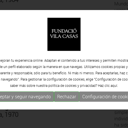
Mundos
veces 
desérti
Magem
Autodi
gira e
 Barcelona, 1963 -
para r
ejoran tu experiencia online. Adaptan el contenido a tus intereses y permiten mostra
oníric
de un perfil elaborado según la manera en que navegas. Utilizamos cookies propias y
en el 
rente y responsable, sólo para tu beneficio. Ni más ni menos. Para aceptarlas, haz c
En def
 navegando". Para gestionar la configuración de cookies, elige "Configuración de coo
saber más sobre nuestra política de cookies y privacidad? Haz clic
aquí.
eptar y seguir navegando
Rechazar
Configuración de cook
lagrida
El tra
simple
a, 1970
indivi
ha sido