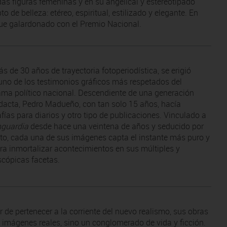
das figuras femeninas y en su angelical y estereotipado
o de belleza: etéreo, espiritual, estilizado y elegante. En
ue galardonado con el Premio Nacional.
s de 30 años de trayectoria fotoperiodística, se erigió
no de los testimonios gráficos más respetados del
ma político nacional. Descendiente de una generación
dacta, Pedro Madueño, con tan solo 15 años, hacía
afías para diarios y otro tipo de publicaciones. Vinculado a
guardia
desde hace una veintena de años y seducido por
rato, cada una de sus imágenes capta el instante más puro y
ara inmortalizar acontecimientos en sus múltiples y
scópicas facetas.
r de pertenecer a la corriente del nuevo realismo, sus obras
 imágenes reales, sino un conglomerado de vida y ficción.