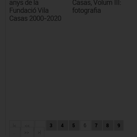
anys de la
Casas, Volum III:
Fundació Vila
fotografia
Casas 2000-2020
|<
<<
...
3
4
5
6
7
8
9
...
>>
>|