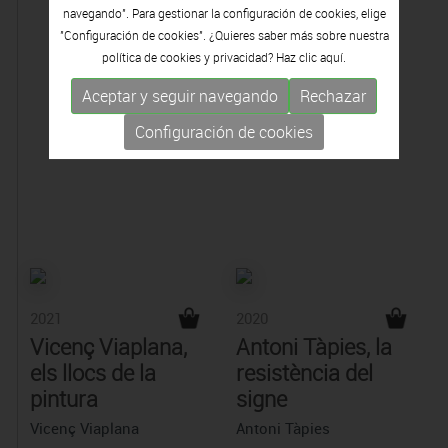
navegando". Para gestionar la configuración de cookies, elige
"Configuración de cookies". ¿Quieres saber más sobre nuestra
política de cookies y privacidad? Haz clic
aquí.
Aceptar y seguir navegando
Rechazar
Configuración de cookies
2021
2020
Vicenç Viaplana,
Antoni Tàpies, la
els llocs de la
resistència del
pintura
signe
Vicenç Viaplana
Antoni Tàpies