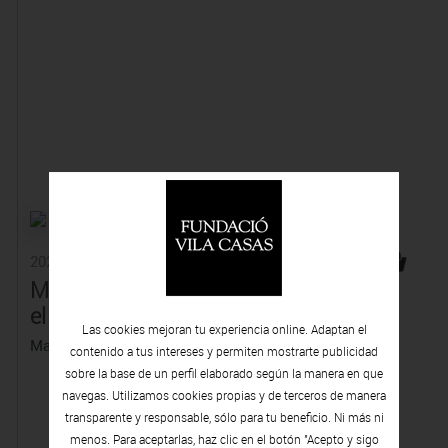
2020
2021
Maria Alzamora,
Yago Hortal: Allò
el gest mínim
era abans, això
Las cookies mejoran tu experiencia online. Adaptan el
és ara
Maria Alzamora
contenido a tus intereses y permiten mostrarte publicidad
Yago Hortal
sobre la base de un perfil elaborado según la manera en que
navegas. Utilizamos cookies propias y de terceros de manera
transparente y responsable, sólo para tu beneficio. Ni más ni
menos. Para aceptarlas, haz clic en el botón "Acepto y sigo