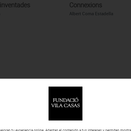
 inventades
Connexions
h
Albert Coma Estadella
ejoran tu experiencia online. Adaptan el contenido a tus intereses y permiten mostra