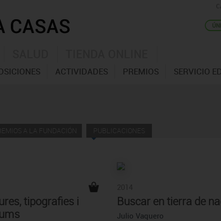
C
SALUD
TIENDA ONLINE
OSICIONES
ACTIVIDADES
PREMIOS
SERVICIO E
REMIOS A LA FUNDACIÓN
PUBLICACIONES
2014
res, tipografies i
Buscar en tierra de na
olums
Julio Vaquero