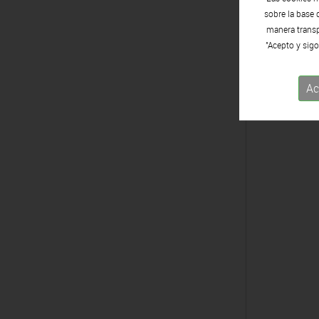
sobre la base 
manera transpa
2015
"Acepto y sigo
Més de B
Bigas Luna
Ac