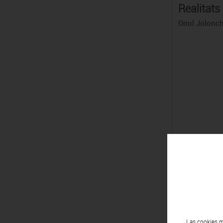
Realitats
Oriol Jolonc
Las cookies m