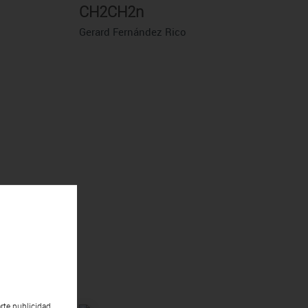
CH2CH2n
Gerard Fernández Rico
rte publicidad