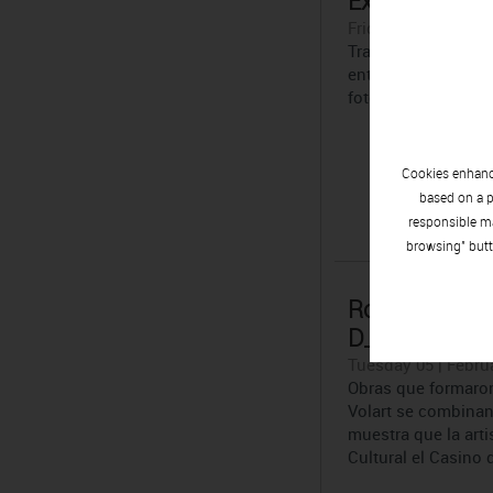
Exposición ‘Pa
Friday 08 | February
Trabajo conjunto de
entorno al juego y 
fotográficas y pictó
Cookies enhance
based on a p
responsible ma
browsing" butt
Roser Oduber
D_liris´
Tuesday 05 | Februa
Obras que formaron
Volart se combinan 
muestra que la arti
Cultural el Casino 