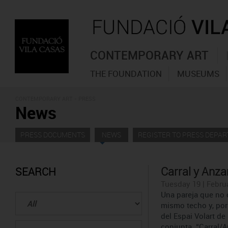
CONTEMPORARY ART
THE FOUNDATION
MUSEUMS
CONTEMPORARY ART - PRESS
News
PRESS DOCUMENTS
NEWS
REGISTER TO PRESS DEPA
Carral y Anza
SEARCH
Tuesday 19 | Februa
Una pareja que no 
mismo techo y, por 
del Espai Volart d
conjunta “Carral/A