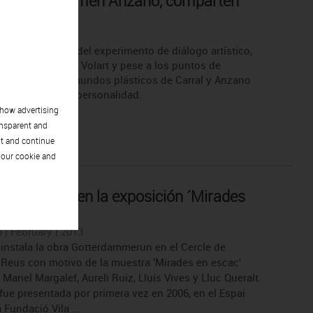
Carral y Carmen Anzano, comparten
aller
 February | 2013
es el resultado del experimento de diálogo artístico,
sitar en el Espai Volart y pese a los puntos de
a formales, los mundos plásticos de Carral y Anzano
a uno su propia personalidad.
show advertising
ansparent and
pt and continue
 our cookie and
r Juanpere en la exposición ´Mirades
c´
 | February | 2013
r instala la obra Gotterdammerun en el Cercle de
 Reus con motivo de la muestra 'Mirades en escac'
Manel Margalef, Aureli Ruiz, Lluís Vives y Lluc Queralt.
 fue presentada por primera vez en 2006, en el Espai
a Fundació Vila ...