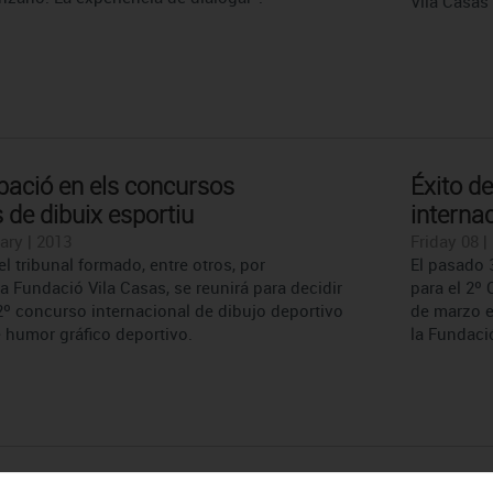
Vila Casas 
ipació en els concursos
Éxito d
 de dibuix esportiu
interna
ary | 2013
Friday 08 |
el tribunal formado, entre otros, por
El pasado 
a Fundació Vila Casas, se reunirá para decidir
para el 2º 
2º concurso internacional de dibujo deportivo
de marzo e
e humor gráfico deportivo.
la Fundació