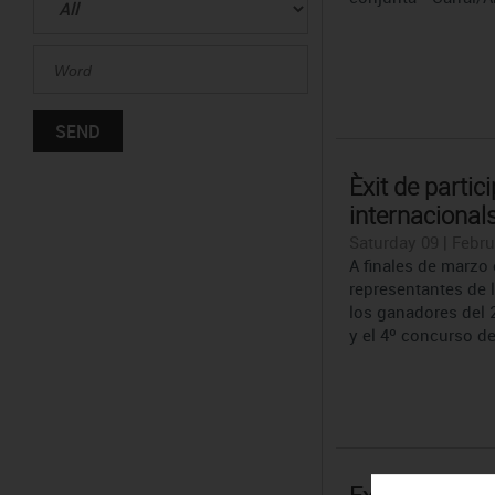
Èxit de partic
internacionals
Saturday 09 | Febru
A finales de marzo 
representantes de l
los ganadores del 
y el 4º concurso d