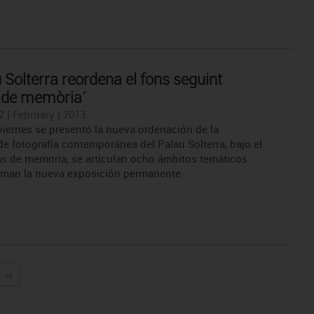
 Solterra reordena el fons seguint
 de memòria´
 | February | 2013
viernes se presentó la nueva ordenación de la
de fotografía contemporánea del Palau Solterra, bajo el
zas de memoria, se articulan ocho ámbitos temáticos
man la nueva exposición permanente.
>|