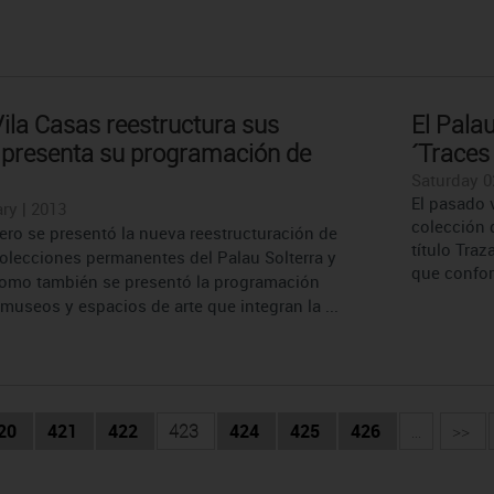
ila Casas reestructura sus
El Palau
 presenta su programación de
´Traces
Saturday 02
El pasado 
ry | 2013
colección 
ero se presentó la nueva reestructuración de
título Tra
colecciones permanentes del Palau Solterra y
que confor
como también se presentó la programación
museos y espacios de arte que integran la ...
20
421
422
423
424
425
426
...
>>