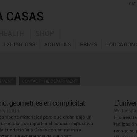
CAT
HEALTH
SHOP
EXHIBITIONS
ACTIVITIES
PRIZES
EDUCATION 
RTMENT
CONTACT THE DEPARTMENT
no, geometries en complicitat
L’univer
ry | 2013
Wednesday 
comparte materiales pero que crean bajo un
El cineast
unos días, se reparten el espacio expositivo
realización
e la Fundació Vila Casas con su muestra
recoge se 
nzano. La experiencia de dialogar”.