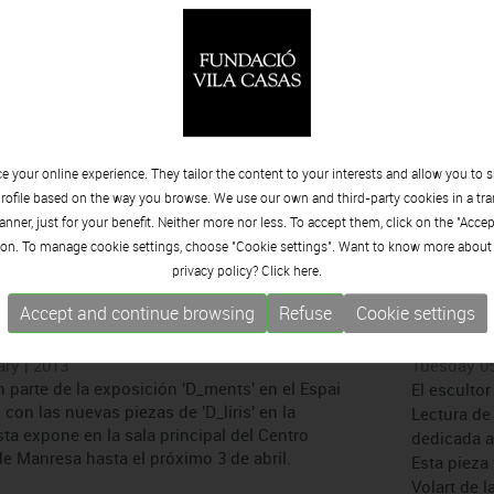
té de foie’ en el Palau Solterra
Martin 
vida y t
 | 2013
 Faustí Llucià y Laura Iniesta que reflexiona
Friday 08 |
el recorrido fugaz del azar a través de piezas
La muestra 
ricas.
se puede vi
confluenci
tienen cad
 your online experience. They tailor the content to your interests and allow you to 
rofile based on the way you browse. We use our own and third-party cookies in a tr
nner, just for your benefit. Neither more nor less. To accept them, click on the "Acce
on. To manage cookie settings, choose "Cookie settings". Want to know more about
privacy policy? Click
here.
 presenta la mostra ´D_ments +
Salvado
Accept and continue browsing
Refuse
Cookie settings
en esca
ry | 2013
Tuesday 05
 parte de la exposición 'D_ments' en el Espai
El esculto
con las nuevas piezas de 'D_liris' en la
Lectura de
sta expone en la sala principal del Centro
dedicada a 
de Manresa hasta el próximo 3 de abril.
Esta pieza
Volart de l