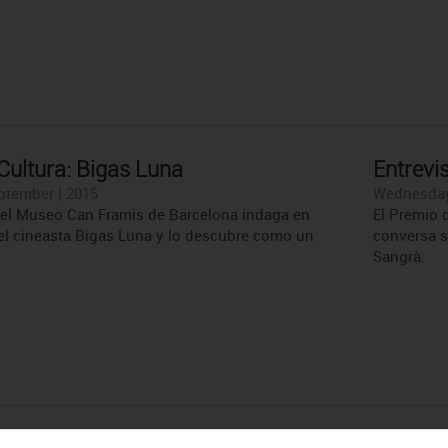
 Cultura: Bigas Luna
Entrevi
ptember | 2015
Wednesday 
 el Museo Can Framis de Barcelona indaga en
El Premio 
 del cineasta Bigas Luna y lo descubre como un
conversa s
Sangrà.