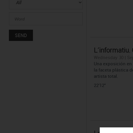
L´informatiu.
Wednesday 30 | Se
Una exposición en
la faceta plástica
artista total.
22'12''