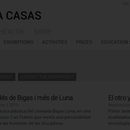
CAT
HEALTH
SHOP
EXHIBITIONS
ACTIVITIES
PRIZES
EDUCATION 
RTMENT
CONTACT THE DEPARTMENT
és de Bigas i més de Luna
El otro
ber | 2015
Wednesday 
aceta plástica del cineasta Bigas Luna, en una
Pintor ante
useo Can Framis que revela una personalidad
dualidades:
 las fronteras de las disciplinas.
tecnología