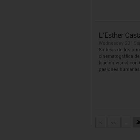
L´Esther Cast
Wednesday 23 | Se
Síntesis de los pun
cinematográfica de 
fijación visual con
pasiones humanas
|<
<<
...
3