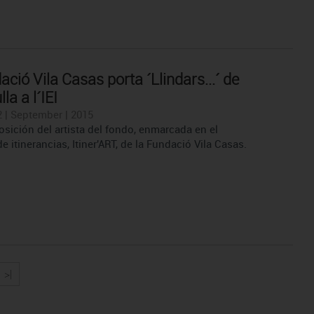
ció Vila Casas porta ´Llindars...´ de
la a l´IEI
 | September | 2015
sición del artista del fondo, enmarcada en el
 itinerancias, Itiner'ART, de la Fundació Vila Casas.
>|