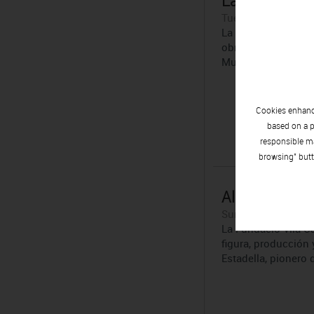
La natura, un 
Tuesday 29 | Septe
La revista se hace 
obras plásticas del
Museo Can Framis 
Cookies enhance
based on a p
responsible ma
browsing" butt
Albert Coma E
Sunday 27 | Septem
La Fundació Vila Cas
figura, producción 
Estadella, pionero 