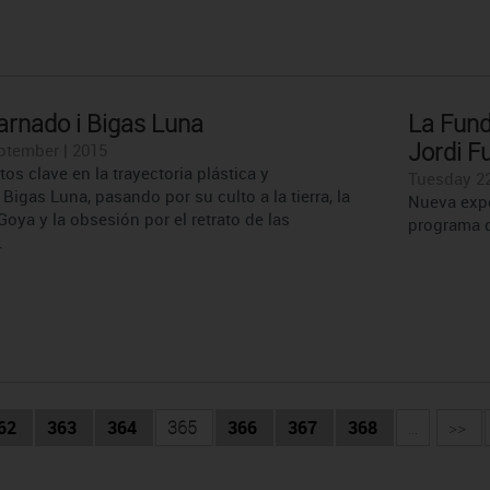
arnado i Bigas Luna
La Funda
Jordi Ful
ptember | 2015
tos clave en la trayectoria plástica y
Tuesday 22
Bigas Luna, pasando por su culto a la tierra, la
Nueva expo
 Goya y la obsesión por el retrato de las
programa de
.
62
363
364
365
366
367
368
...
>>