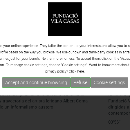
camp de treball creatiu
´En cul
mber | 2015
Tuesday 29
eco de la singular retrospectiva sobre las
El cofunda
 cineasta Bigas Luna, que se celebra en el
aposta pel
de Pintura Contemporánea.
Fundació Vi
 your online experience. They tailor the content to your interests and allow you to 
rofile based on the way you browse. We use our own and third-party cookies in a tr
nner, just for your benefit. Neither more nor less. To accept them, click on the "Acce
on. To manage cookie settings, choose "Cookie settings". Want to know more about
privacy policy? Click
here.
stadella
Tria 33.
Accept and continue browsing
Refuse
Cookie settings
ber | 2015
Friday 25 
as hace justicia histórica al reivindicar la
Recorrido 
y trayectoria del artista leridano Albert Coma
Fundació V
de un informalismo austero.
dirigidas 
contempor
03’56’'