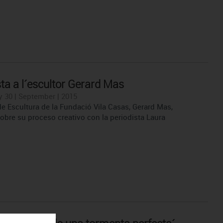
sta a l´escultor Gerard Mas
30 | September | 2015
de Escultura de la Fundació Vila Casas, Gerard Mas,
obre su proceso creativo con la periodista Laura