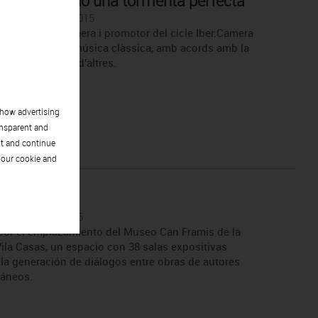
tura ha habido una tormenta perfecta´
 | September | 2015
dor del GrupCamera i promotor del cicle Iber:Camera
 patrocini de la música clàssica, amb acords amb la
la Casas, entre d'altres.
show advertising
ansparent and
pt and continue
 our cookie and
 Capítol 88
| September | 2015
por el emplazamiento del Museo Can Framis de la
ila Casas, un espacio con 38 salas expositivas
a la generación de diálogos entre obras de autores
áneos.