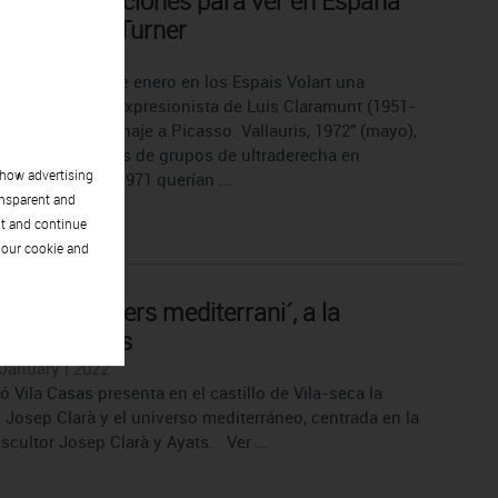
ores exposiciones para ver en España
: de Katz a Turner
| January | 2022
as abrirá el 20 de enero en los Espais Volart una
 del imaginario expresionista de Luis Claramunt (1951-
guirá con "Homenaje a Picasso. Vallauris, 1972" (mayo),
ará los atentados de grupos de ultraderecha en
show advertising
 galerías que en 1971 querían ...
ansparent and
pt and continue
 our cookie and
larà i l´univers mediterrani´, a la
ó Vila Casas
 January | 2022
 Vila Casas presenta en el castillo de Vila-seca la
 Josep Clarà y el universo mediterráneo, centrada en la
escultor Josep Clarà y Ayats. Ver ...