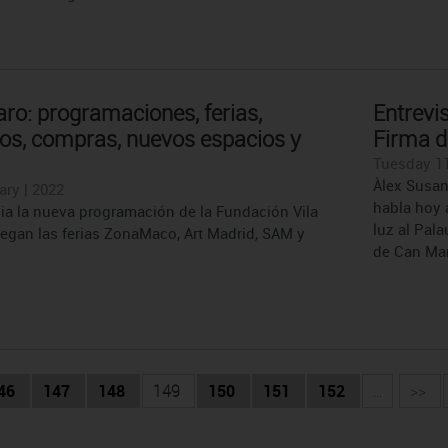
aro: programaciones, ferias,
Entrevi
s, compras, nuevos espacios y
Firma d
Tuesday 11
Àlex Susan
ary | 2022
habla hoy 
cia la nueva programación de la Fundación Vila
luz al Pala
legan las ferias ZonaMaco, Art Madrid, SAM y
de Can Mari
46
147
148
149
150
151
152
...
>>