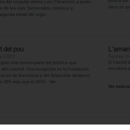
podría ser 
ria del singular artista Luis Claramunt, a quien
decir es q
o de los más "personales, intensos y
egunda mitad del siglo ...
t del pou
L´amant
y | 2022
Sunday 16 
El Castell
gido una tercera parte del público que
escultura 
o año normal. Una excepción es la Fundación
pacios de Barcelona y del Ampurdán atrajeron
un 20% más que el 2019. Ver ...
Ver noticia