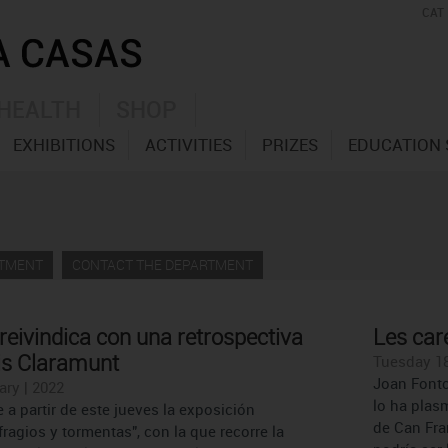
CAT
HEALTH
SHOP
EXHIBITIONS
ACTIVITIES
PRIZES
EDUCATION 
RTMENT
CONTACT THE DEPARTMENT
 reivindica con una retrospectiva
Les car
uis Claramunt
Tuesday 18
Joan Fontc
ary | 2022
lo ha plas
e a partir de este jueves la exposición
de Can Fra
fragios y tormentas", con la que recorre la