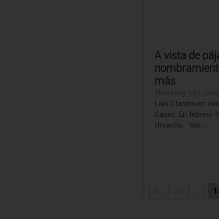
A vista de páj
nombramiento
más
Thursday 13 | Janu
Luis Claramunt ini
Casas. En febrero l
Urvanity. Ver ...
|<
<<
...
1