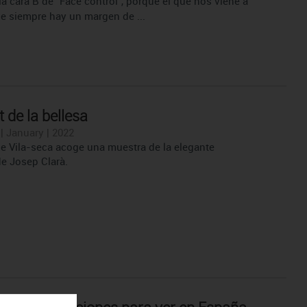
la cara B de "Face control", porque el que nos viene a
ue siempre hay un margen de ...
 de la bellesa
| January | 2022
 de Vila-seca acoge una muestra de la elegante
de Josep Clarà.