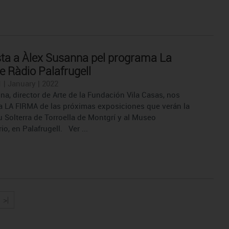
sta a Àlex Susanna pel programa La
e Ràdio Palafrugell
 | January | 2022
na, director de Arte de la Fundación Vila Casas, nos
a LA FIRMA de las próximas exposiciones que verán la
u Solterra de Torroella de Montgrí y al Museo
o, en Palafrugell. Ver ...
>|