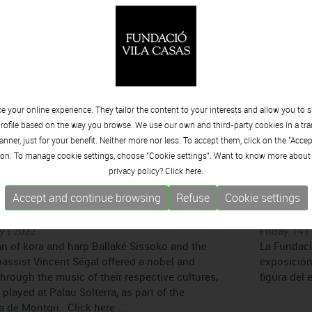
xposiciones para ver en 2022
Las mej
en 2022
y | 2022
á el 20 de enero en los Espais Volart una
Sunday 16 
ginario expresionista de Luis Claramunt (1951-
La Vila Cas
n Homenaje a Picasso. Vallauris, 1972 (mayo),
antológica
atentados de grupos de ultraderecha en
2000) y se
 que en 1971 querían ...
que record
 your online experience. They tailor the content to your interests and allow you to 
librerías y
rofile based on the way you browse. We use our own and third-party cookies in a tr
nner, just for your benefit. Neither more nor less. To accept them, click on the "Acce
on. To manage cookie settings, choose "Cookie settings". Want to know more about
privacy policy? Click
here.
ko i Vincent Ségal omplen de gent
´Josep C
Accept and continue browsing
Refuse
Cookie settings
 Palau Solterra
Fundaci
y | 2022
Friday 14 |
n of kora and harp Ballaké Sissoko and the
La Fundació
bassist Vincent Ségal offered a nobel and
exposición
hrough the music of their respective cultures,
figura del 
played at Palau Solterra, as part of the
a de Montgrí. Click here ...