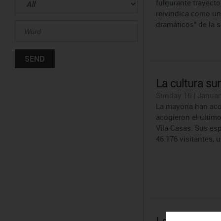
fulgurante trayecto
reivindica como un
dramáticos" de la s
La cultura sur
Sunday 16 | Januar
La mayoría han aco
acogieron el últim
Vila Casas. Sus es
46.176 visitantes, 