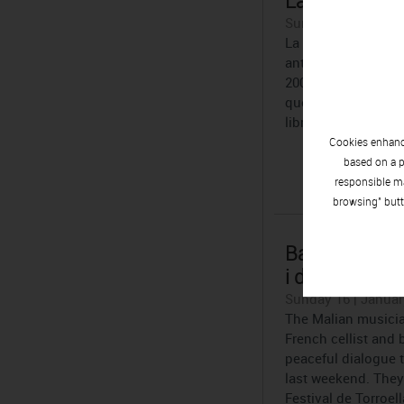
Las mejores e
Sunday 16 | Januar
La Vila Casas abrir
antológica del ima
2000) y seguirá co
que recordará los 
librerías y galerías
Cookies enhance
based on a p
responsible ma
browsing" butt
Ballaké Sisso
i de música el
Sunday 16 | Januar
The Malian musicia
French cellist and 
peaceful dialogue t
last weekend. They 
Festival de Torroell