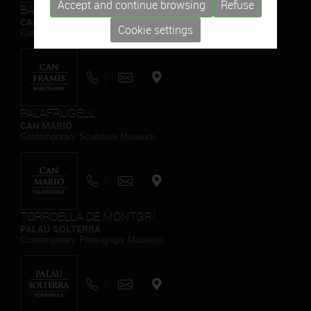
Accept and continue browsing
Refuse
BARCELONA
CAN FRAMIS
Cookie settings
Contemporary Painting Museum
PALAFRUGELL
CAN MARIO
Contemporary Sculpture Museum
TORROELLA DE MONTGRÍ
PALAU SOLTERRA
Contemporary Photograpy Museum