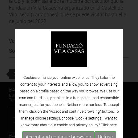
la UB y la comisaria de la muestra del escultor que la
Fundación Vila Casas ha organizado en el Castell de
Vila-seca (Tarragonès), que se puede visitar hasta el 5
de junio del 2022.
Ver noticia
Source
:
ARA
BACK
Cookies enhance your online experience. They tailor the
content to your interests and allow you to show advertising
BARCELONA
based on a profile based on the way you browse. We use our
ESPAIS VOLART
own and third-party cookies in a transparent and responsible
Temporary Contemporary Art Exhibitions
manner, just for your benefit. Neither more nor less. To accept
them, click on the "Accept and continue browsing" button. To
manage cookie settings, choose "Cookie settings". Want to
know more about our cookie and privacy policy? Click
here.
BARCELONA
Accept and continue browsing
Refuse